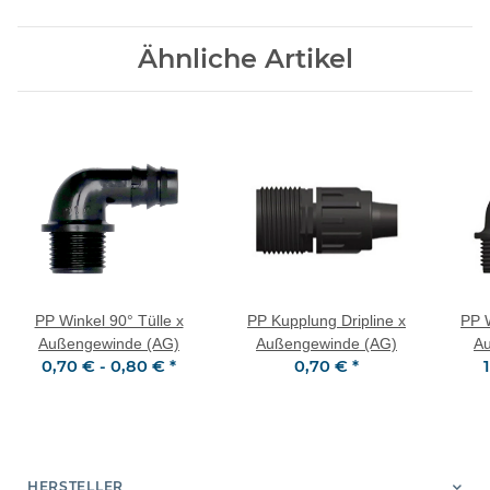
Ähnliche Artikel
PP Winkel 90° Tülle x
PP Kupplung Dripline x
PP W
Außengewinde (AG)
Außengewinde (AG)
A
0,70 € -
0,80 €
*
0,70 €
*
HERSTELLER