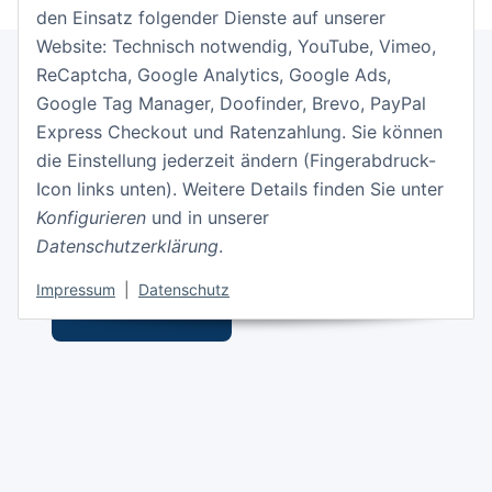
den Einsatz folgender Dienste auf unserer
Website: Technisch notwendig, YouTube, Vimeo,
ReCaptcha, Google Analytics, Google Ads,
Google Tag Manager, Doofinder, Brevo, PayPal
Informationen
Express Checkout und Ratenzahlung. Sie können
die Einstellung jederzeit ändern (Fingerabdruck-
Gesetzliche Informationen
Icon links unten). Weitere Details finden Sie unter
Konfigurieren
und in unserer
Datenschutzerklärung
.
Impressum
|
Datenschutz
Vertrag widerrufen
* Alle Preise inkl. gesetzlicher USt., zzgl.
Versand
© RainShift® GmbH
Besucherzähler: 1717183