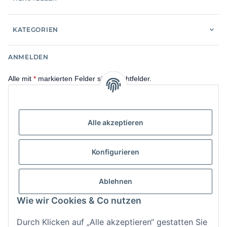
KATEGORIEN
ANMELDEN
Alle mit
*
markierten Felder sind Pflichtfelder.
E-Mail-Adresse
Alle akzeptieren
Passwort
Konfigurieren
Anmelden
Passwort vergessen
Ablehnen
Neu hier?
Jetzt registrieren!
Wie wir Cookies & Co nutzen
Durch Klicken auf „Alle akzeptieren“ gestatten Sie