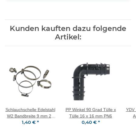
Kunden kauften dazu folgende
Artikel:
Schlauchschelle Edelstahl
PP Winkel 90 Grad Tülle x
YDV K
W2 Bandbreite 9 mm 20
Tülle 16 x 16 mm PN6
A
1,40 €
*
0,40 €
*
mm - 32 mm
Kuns