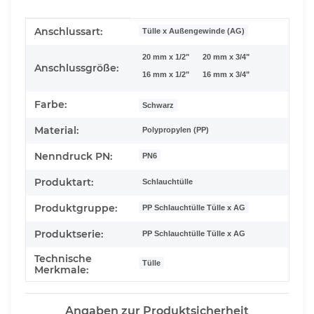
Produkteigenschaft
Wert
Anschlussart:
Tülle x Außengewinde (AG)
20 mm x 1/2"
20 mm x 3/4"
Anschlussgröße:
16 mm x 1/2"
16 mm x 3/4"
Farbe:
Schwarz
Material:
Polypropylen (PP)
Nenndruck PN:
PN6
Produktart:
Schlauchtülle
Produktgruppe:
PP Schlauchtülle Tülle x AG
Produktserie:
PP Schlauchtülle Tülle x AG
Technische
Tülle
Merkmale:
Angaben zur Produktsicherheit