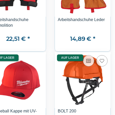
eitshandschuhe
Arbeitshandschuhe Leder
olition
22,51 €
*
14,89 €
*
UF LAGER
AUF LAGER
eball Kappe mit UV-
BOLT 200