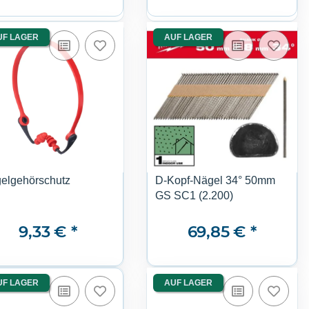
UF LAGER
AUF LAGER
elgehörschutz
D-Kopf-Nägel 34° 50mm
GS SC1 (2.200)
9,33 €
*
69,85 €
*
UF LAGER
AUF LAGER