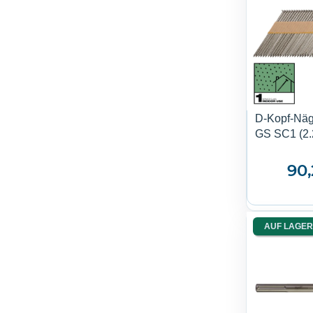
D-Kopf-Näg
GS SC1 (2.
90
AUF LAGER