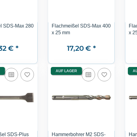
el SDS-Max 280
Flachmeißel SDS-Max 400
Fla
x 25 mm
x 2
,32 €
*
17,20 €
*
AUF LAGER
A
ßel SDS-Plus
Hammerbohrer M2 SDS-
Ham