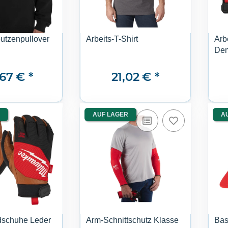
utzenpullover
Arbeits-T-Shirt
Arb
Dem
,67 €
*
21,02 €
*
AUF LAGER
A
dschuhe Leder
Arm-Schnittschutz Klasse
Bas