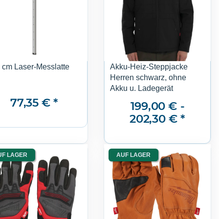
 cm Laser-Messlatte
Akku-Heiz-Steppjacke
Herren schwarz, ohne
Akku u. Ladegerät
77,35 €
*
199,00 € -
202,30 €
*
UF LAGER
AUF LAGER