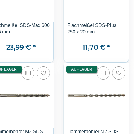
chmeißel SDS-Max 600
Flachmeißel SDS-Plus
5 mm
250 x 20 mm
23,99 €
*
11,70 €
*
UF LAGER
AUF LAGER
merbohrer M2 SDS-
Hammerbohrer M2 SDS-