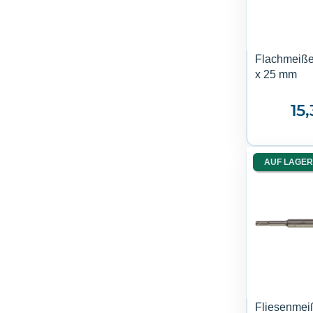
Flachmeiß
x 25 mm
15
AUF LAGER
Fliesenmei