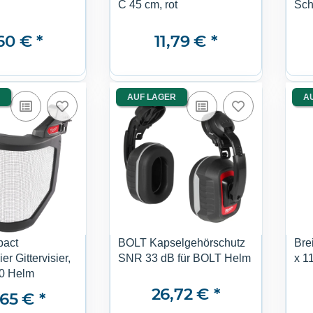
C 45 cm, rot
Sch
,60 €
*
11,79 €
*
AUF LAGER
A
act
BOLT Kapselgehörschutz
Bre
er Gittervisier,
SNR 33 dB für BOLT Helm
x 1
0 Helm
26,72 €
*
,65 €
*