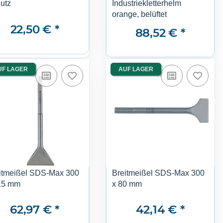
utz
Industriekletterhelm
orange, belüftet
22,50 €
*
88,52 €
*
UF LAGER
AUF LAGER
itmeißel SDS-Max 300
Breitmeißel SDS-Max 300
15 mm
x 80 mm
62,97 €
*
42,14 €
*