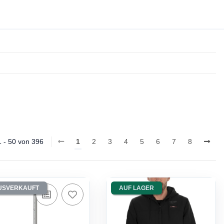
 1 - 50 von 396
1
2
3
4
5
6
7
8
USVERKAUFT
AUF LAGER