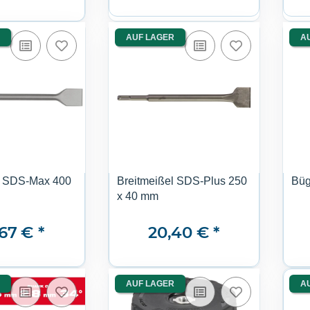
AUF LAGER
A
l SDS-Max 400
Breitmeißel SDS-Plus 250
Büg
x 40 mm
,67 €
*
20,40 €
*
AUF LAGER
A