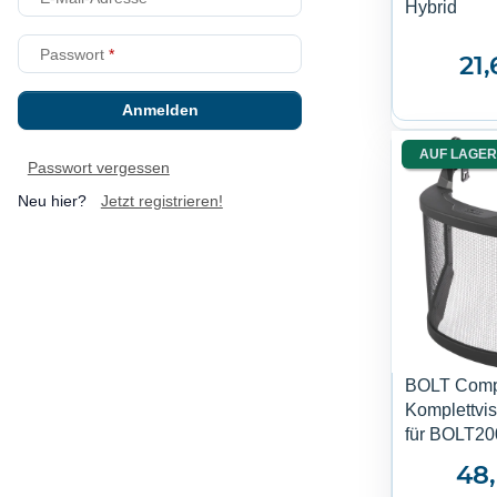
Hybrid
Passwort
21
Anmelden
AUF LAGER
Passwort vergessen
Neu hier?
Jetzt registrieren!
BOLT Comp
Komplettvisi
für BOLT20
48