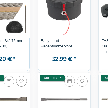
el 34° 75mm
Easy Load
FA
200)
Fadentrimmerkopf
Kla
limi
,20 €
*
32,99 €
*
AUF LAGER
A