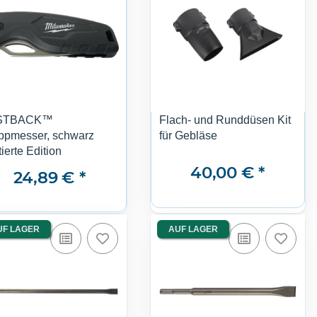
STBACK™
Flach- und Runddüsen Kit
ppmesser, schwarz
für Gebläse
tierte Edition
40,00 €
*
24,89 €
*
UF LAGER
AUF LAGER