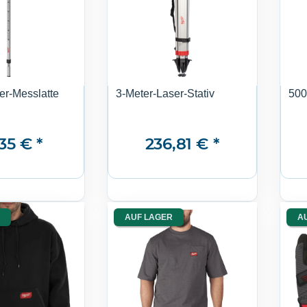
er-Messlatte
3-Meter-Laser-Stativ
500
,35 €
*
236,81 €
*
AUF LAGER
A