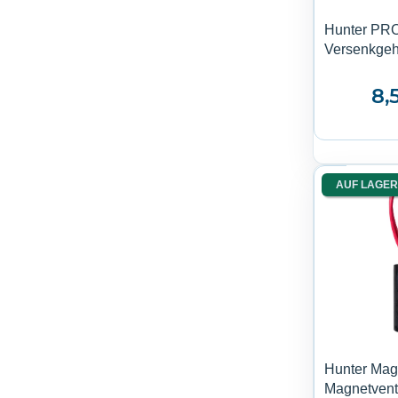
Hunter PR
Versenkgeh
8,
AUF LAGER
Hunter Magn
Magnetvent