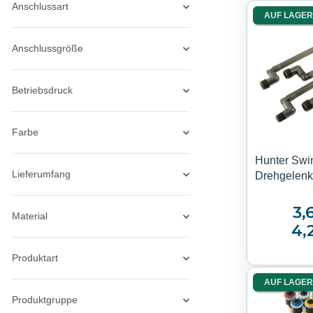
Anschlussart
AUF LAGER
Anschlussgröße
Betriebsdruck
Farbe
Hunter Swin
Lieferumfang
Drehgelenk
3,
Material
4,
Produktart
AUF LAGER
Produktgruppe