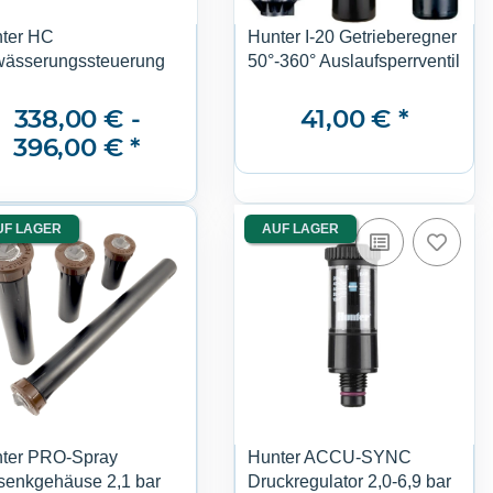
ter HC
Hunter I-20 Getrieberegner
ässerungssteuerung
50°-360° Auslaufsperrventil
338,00 € -
41,00 €
*
396,00 €
*
UF LAGER
AUF LAGER
ter PRO-Spray
Hunter ACCU-SYNC
senkgehäuse 2,1 bar
Druckregulator 2,0-6,9 bar