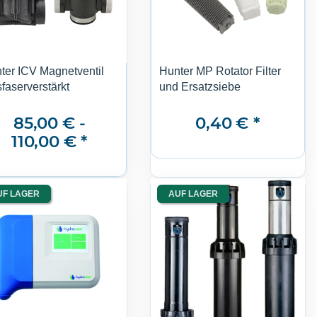
ter ICV Magnetventil
Hunter MP Rotator Filter
sfaserverstärkt
und Ersatzsiebe
85,00 € -
0,40 €
*
110,00 €
*
UF LAGER
AUF LAGER