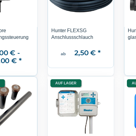
ore
Hunter FLEXSG
Hun
ngssteuerung
Anschlussschlauch
gla
00 € -
2,50 €
*
ab
,00 €
*
AUF LAGER
A