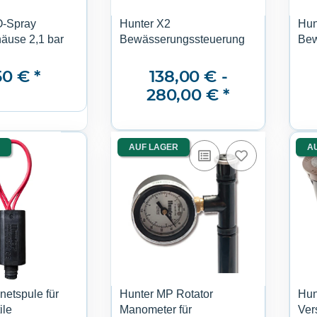
O-Spray
Hunter X2
Hun
äuse 2,1 bar
Bewässerungssteuerung
Bew
50 €
*
138,00 € -
280,00 €
*
AUF LAGER
A
etspule für
Hunter MP Rotator
Hun
ile
Manometer für
Ver