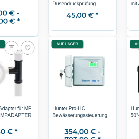
Düsendruckprüfung
mit
00 € -
45,00 €
*
,00 €
*
AUF LAGER
A
Adapter für MP
Hunter Pro-HC
Hun
r MPADAPTER
Bewässerungssteuerung
50°
30 €
*
354,00 € -