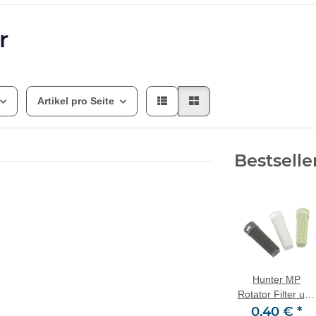
r
Artikel pro Seite
Bestselle
Hunter MP
Rotator Filter und
Ersatzsiebe
0,40 €
*