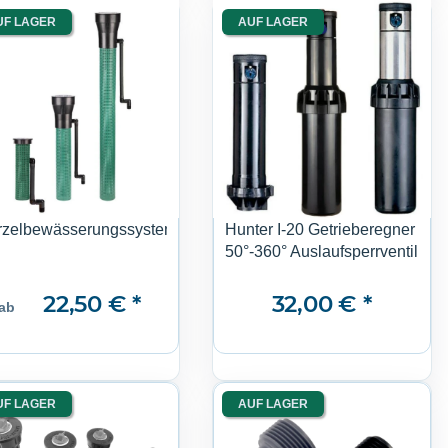
UF LAGER
AUF LAGER
zelbewässerungssystem
Hunter I-20 Getrieberegner
50°-360° Auslaufsperrventil
22,50 €
*
32,00 €
*
ab
UF LAGER
AUF LAGER