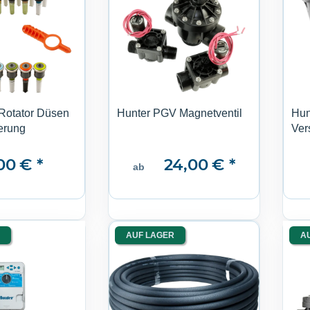
Rotator Düsen
Hunter PGV Magnetventil
Hun
erung
Ver
,00 €
*
24,00 €
*
ab
AUF LAGER
A