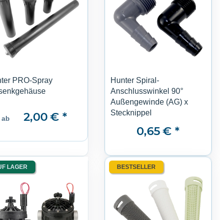
ter PRO-Spray
Hunter Spiral-
senkgehäuse
Anschlusswinkel 90°
Außengewinde (AG) x
Stecknippel
2,00 €
*
ab
0,65 €
*
UF LAGER
BESTSELLER