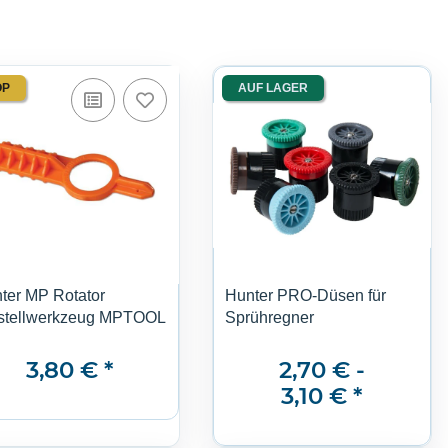
OP
AUF LAGER
ter MP Rotator
Hunter PRO-Düsen für
stellwerkzeug MPTOOL
Sprühregner
3,80 €
*
2,70 € -
3,10 €
*