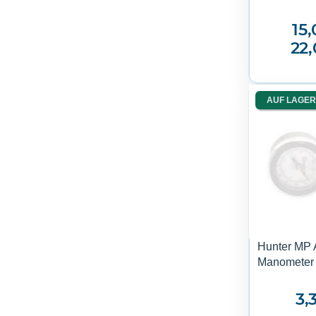
15,
22
AUF LAGER
Hunter MP 
Manomete
3,