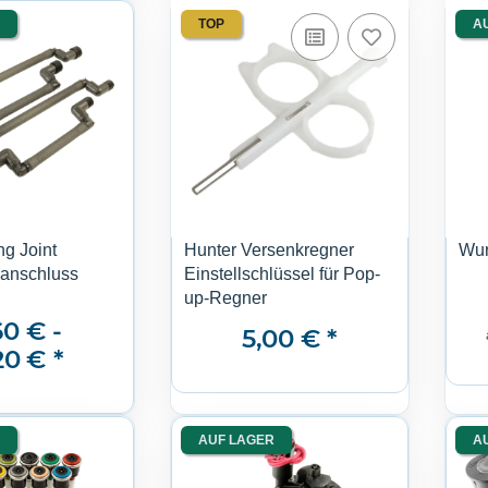
TOP
A
g Joint
Hunter Versenkregner
Wur
anschluss
Einstellschlüssel für Pop-
up-Regner
60 € -
5,00 €
*
20 €
*
AUF LAGER
A