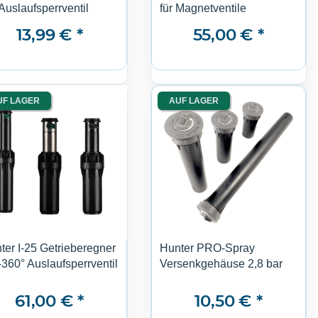
 Auslaufsperrventil
für Magnetventile
13,99 €
*
55,00 €
*
UF LAGER
AUF LAGER
ter I-25 Getrieberegner
Hunter PRO-Spray
-360° Auslaufsperrventil
Versenkgehäuse 2,8 bar
61,00 €
*
10,50 €
*