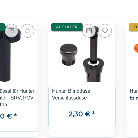
AUF LAGER
T
lüssel für Hunter
Hunter Blinddüse
Hun
ile – SRV, PGV
Verschlussdüse
Ein
Top
2,30 €
*
50 €
*