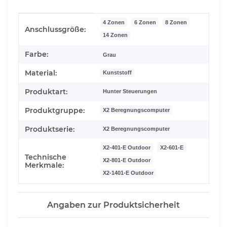
Produkteigenschaft
Wert
4 Zonen
6 Zonen
8 Zonen
Anschlussgröße:
14 Zonen
Farbe:
Grau
Material:
Kunststoff
Produktart:
Hunter Steuerungen
Produktgruppe:
X2 Beregnungscomputer
Produktserie:
X2 Beregnungscomputer
X2-401-E Outdoor
X2-601-E
Technische
X2-801-E Outdoor
Merkmale:
X2-1401-E Outdoor
Angaben zur Produktsicherheit