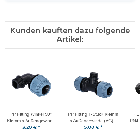
Kunden kauften dazu folgende
Artikel:
PP Fitting Winkel 90°
PP Fitting T-Stück Klemm
PE
Klemm x Außengewinde
x Außengewinde (AG) x
PN4 
3,20 €
*
5,00 €
*
(AG) 25 mm x 1/2" PN10
Klemm 25 mm x 1/2" x 25
mm PN10