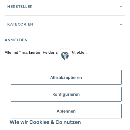
HERSTELLER
KATEGORIEN
ANMELDEN
Alle mit
*
markierten Felder sind Pflichtfelder.
E-Mail-Adresse
Alle akzeptieren
Passwort
Konfigurieren
Anmelden
Passwort vergessen
Ablehnen
Neu hier?
Jetzt registrieren!
Wie wir Cookies & Co nutzen