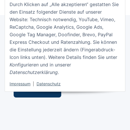
Durch Klicken auf „Alle akzeptieren“ gestatten Sie
den Einsatz folgender Dienste auf unserer
Website: Technisch notwendig, YouTube, Vimeo,
ReCaptcha, Google Analytics, Google Ads,
Google Tag Manager, Doofinder, Brevo, PayPal
Informationen
Express Checkout und Ratenzahlung. Sie können
die Einstellung jederzeit ändern (Fingerabdruck-
Gesetzliche Informationen
Icon links unten). Weitere Details finden Sie unter
Konfigurieren
und in unserer
Datenschutzerklärung
.
Impressum
|
Datenschutz
Vertrag widerrufen
* Alle Preise inkl. gesetzlicher USt., zzgl.
Versand