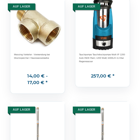
AUF LAGER
AUF LAGER
Messing Verteiler - Verwendung bei
Tauchpumpe Tauchdruckpumpe Multi IP 1200
Druckspeicher / Hauswasserwerke
Auto INOX Rain; 1200 Watt; 6300L/h 4,4 Bar
Regenwasser
14,00 € -
257,00 €
*
17,00 €
*
AUF LAGER
AUF LAGER