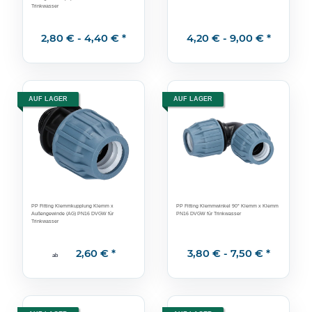
Trinkwasser
2,80 € -
4,40 €
*
4,20 € -
9,00 €
*
AUF LAGER
AUF LAGER
PP Fitting Klemmkupplung Klemm x
PP Fitting Klemmwinkel 90° Klemm x Klemm
Außengewinde (AG) PN16 DVGW für
PN16 DVGW für Trinkwasser
Trinkwasser
2,60 €
*
3,80 € -
7,50 €
*
ab