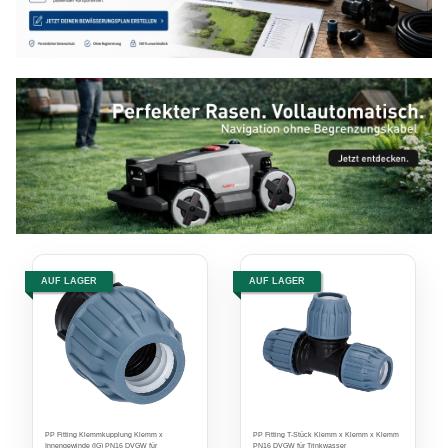
AUF LAGER
AUF LAGER
PP Fitting Klemmkupplung Klemm x
PP Fitting T-Stück Klemm x Klemm x Klemm
Innengewinde (IG) PN16 DVGW für
PN16 DVGW für Trinkwasser