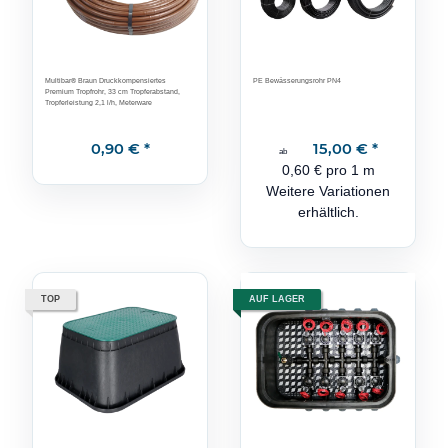
Multibar® Braun Druckkompensiertes
PE Bewässerungsrohr PN4
Premium Tropfrohr, 33 cm Tropferabstand,
Tropferleistung 2,1 l/h, Meterware
0,90 €
*
15,00 €
*
ab
0,60 € pro 1 m
Weitere Variationen
erhältlich.
TOP
AUF LAGER