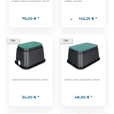
Ventilbox Jumbo XL rechteckig 810 x 590 mm
Ventilbox vormontiert
79,00 €
*
142,25 €
*
ab
TOP
TOP
Ventilbox Standard rechteckig 520 x 400 mm
Ventilbox Jumbo rechteckig 670 x 490 mm
34,00 €
*
48,00 €
*