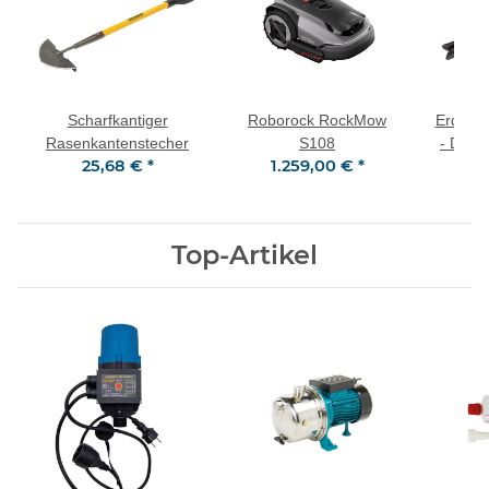
Scharfkantiger
Roborock RockMow
Erdbohr
Rasenkantenstecher
S108
- Dopp
25,68 €
*
1.259,00 €
*
(
Top-Artikel