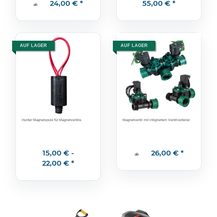
24,00 €
*
55,00 €
*
ab
AUF LAGER
AUF LAGER
Hunter Magnetspule für Magnetventile
Magnetventil mit intigriertem Ventilverteiler
15,00 € -
26,00 €
*
ab
22,00 €
*