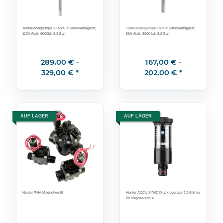
Tiefbrunnenpumpe STM24 3" Sandverträglich;
Tiefbrunnenpumpe TI20 3" Sandverträglich;
1100 Watt; 6000l/h 9,3 Bar
550 Watt; 3000 L/h 8,2 Bar
289,00 € -
167,00 € -
329,00 €
*
202,00 €
*
AUF LAGER
AUF LAGER
Hunter PGV Magnetventil
Hunter ACCU-SYNC Druckregulator 2,0-6,9 bar
für Magnetventile