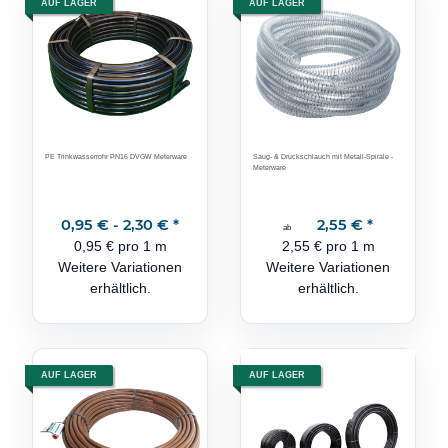
AUF LAGER
AUF LAGER
PE Trinkwasserrohr PN16 DVGW Meterware
Saug- & Druckschlauch mit Metall-Spirale -
Meterware
0,95 € -
2,30 €
*
2,55 €
*
ab
0,95 € pro 1 m
2,55 € pro 1 m
Weitere Variationen
Weitere Variationen
erhältlich.
erhältlich.
AUF LAGER
AUF LAGER