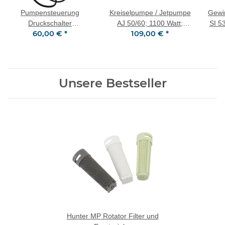
Pumpensteuerung
Kreiselpumpe / Jetpumpe
Gewin
Druckschalter
AJ 50/60; 1100 Watt;
SI 5
60,00 €
*
109,00 €
*
Druckwächter IBO SK-15
3600 L/h 5,0 Bar
für Pumpe Gartenpumpe
Hauswasserwerk
Unsere Bestseller
Hunter MP Rotator Filter und