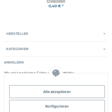
Ersatzsiebe
0,40 €
*
HERSTELLER
KATEGORIEN
ANMELDEN
Alle mit
*
markierten Felder sind Pflichtfelder.
E-Mail-Adresse
Alle akzeptieren
Passwort
Konfigurieren
Anmelden