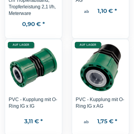
cm Tropferabstand,
AG
Tropferleistung 2,1 l/h,
1,10 €
*
ab
Meterware
0,90 €
*
AUF LAGER
AUF LAGER
PVC - Kupplung mit O-
PVC - Kupplung mit O-
Ring IG x IG
Ring IG x AG
3,11 €
*
1,75 €
*
ab