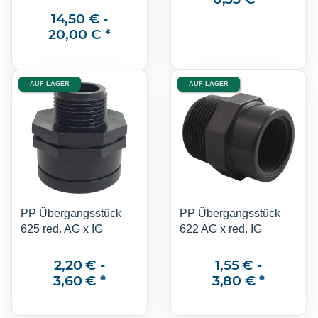
14,50 € -
20,00 €
*
AUF LAGER
AUF LAGER
PP Übergangsstück
PP Übergangsstück
625 red. AG x IG
622 AG x red. IG
2,20 € -
1,55 € -
3,60 €
*
3,80 €
*