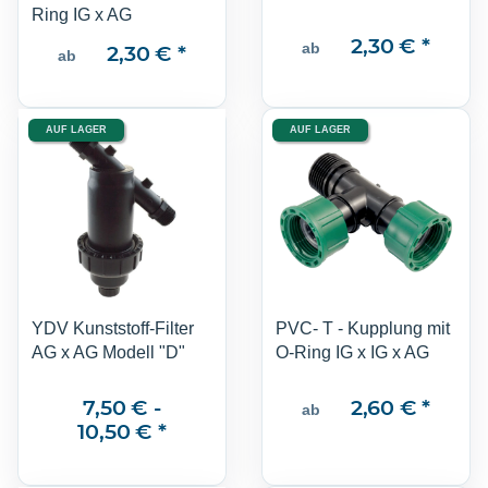
Ring IG x AG
2,30 €
*
2,30 €
*
ab
ab
AUF LAGER
AUF LAGER
YDV Kunststoff-Filter
PVC- T - Kupplung mit
AG x AG Modell "D"
O-Ring IG x IG x AG
7,50 € -
2,60 €
*
ab
10,50 €
*