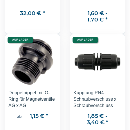
32,00 €
*
1,60 € -
1,70 €
*
AUF LAGER
AUF LAGER
Doppelnippel mit O-
Kupplung PN4
Ring für Magnetventile
Schraubverschluss x
AG x AG
Schraubverschluss
1,15 €
*
1,85 € -
ab
3,40 €
*