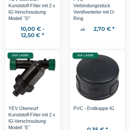
Kunststoff-Filter mit 2 x
Verbindungsstück
IG-Verschraubung
Ventilverteiler mit O-
Modell "D"
Ring
10,00 € -
2,70 €
*
ab
12,50 €
*
AUF LAGER
AUF LAGER
YEV Überwurf
PVC - Endkappe IG
Kunststoff-Filter mit 2 x
IG-Verschraubung
Modell "E"
0,35 €
*