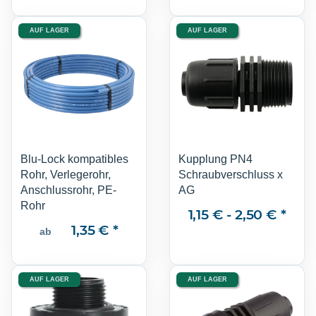
AUF LAGER
AUF LAGER
Blu-Lock kompatibles
Kupplung PN4
Rohr, Verlegerohr,
Schraubverschluss x
Anschlussrohr, PE-
AG
Rohr
1,15 € -
2,50 €
*
1,35 €
*
ab
AUF LAGER
AUF LAGER