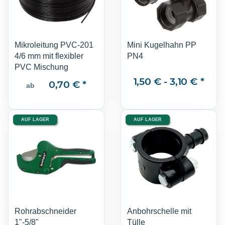
Mikroleitung PVC-201
Mini Kugelhahn PP
4/6 mm mit flexibler
PN4
PVC Mischung
1,50 € -
3,10 €
*
0,70 €
*
ab
AUF LAGER
AUF LAGER
Rohrabschneider
Anbohrschelle mit
1"-5/8"
Tülle