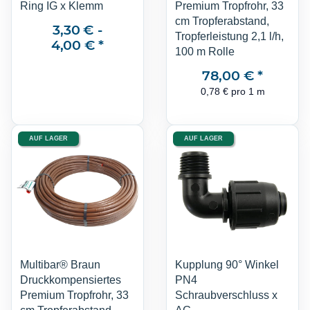
Ring IG x Klemm
Premium Tropfrohr, 33
cm Tropferabstand,
3,30 € -
Tropferleistung 2,1 l/h,
4,00 €
*
100 m Rolle
78,00 €
*
0,78 € pro 1 m
AUF LAGER
AUF LAGER
Multibar® Braun
Kupplung 90° Winkel
Druckkompensiertes
PN4
Premium Tropfrohr, 33
Schraubverschluss x