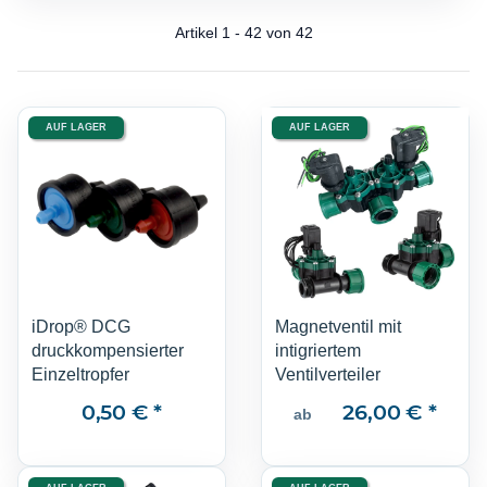
Artikel 1 - 42 von 42
AUF LAGER
AUF LAGER
iDrop® DCG
Magnetventil mit
druckkompensierter
intigriertem
Einzeltropfer
Ventilverteiler
0,50 €
*
26,00 €
*
ab