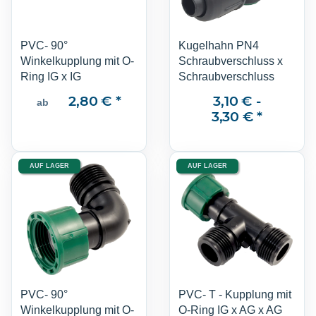
PVC- 90°
Kugelhahn PN4
Winkelkupplung mit O-
Schraubverschluss x
Ring IG x IG
Schraubverschluss
2,80 €
*
3,10 € -
ab
3,30 €
*
AUF LAGER
AUF LAGER
PVC- 90°
PVC- T - Kupplung mit
Winkelkupplung mit O-
O-Ring IG x AG x AG