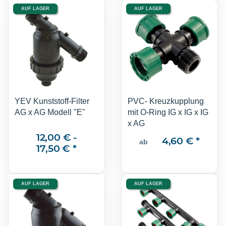
AUF LAGER
AUF LAGER
YEV Kunststoff-Filter
PVC- Kreuzkupplung
AG x AG Modell "E"
mit O-Ring IG x IG x IG
x AG
12,00 € -
4,60 €
*
ab
17,50 €
*
AUF LAGER
AUF LAGER