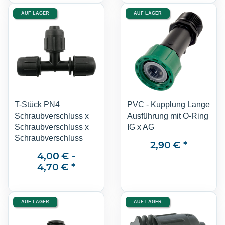
AUF LAGER
AUF LAGER
T-Stück PN4
PVC - Kupplung Lange
Schraubverschluss x
Ausführung mit O-Ring
Schraubverschluss x
IG x AG
Schraubverschluss
2,90 €
*
4,00 € -
4,70 €
*
AUF LAGER
AUF LAGER