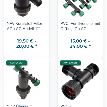
YFV Kunststoff-Filter
PVC- Ventilverteiler mit
AG x AG Modell "F"
O-Ring IG x AG
19,50 € -
15,00 € -
28,00 €
*
24,00 €
*
AUF LAGER
AUF LAGER
YDV Überwurf
PVC -