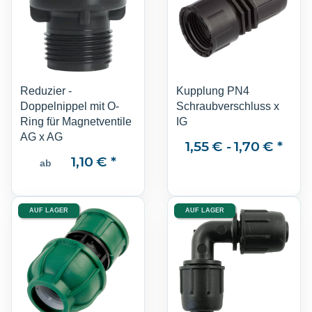
Reduzier -
Kupplung PN4
Doppelnippel mit O-
Schraubverschluss x
Ring für Magnetventile
IG
AG x AG
1,55 € -
1,70 €
*
1,10 €
*
ab
AUF LAGER
AUF LAGER