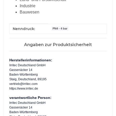
Industrie
Bauwesen
Produkteigenschaft
Wert
Nenndruck:
PN4 - 4 bar
Angaben zur Produktsicherheit
Herstellerinformationen:
Irritec Deutschland GmbH
Gassenäcker 14
Baden-Württemberg
Staig, Deutschland, 89195
vertrieb@irritec.com
https://www.irritec.de
verantwortliche Person:
Irritec Deutschland GmbH
Gassenäcker 14
Baden-Württemberg