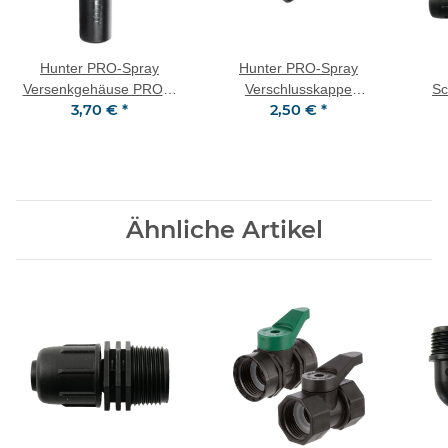
Hunter PRO-Spray
Hunter PRO-Spray
Versenkgehäuse PROS-
Verschlusskappe
Sc
3,70 €
*
2,50 €
*
04 Hub 10 cm
213600SP
Sc
Sc
mm
Ähnliche Artikel