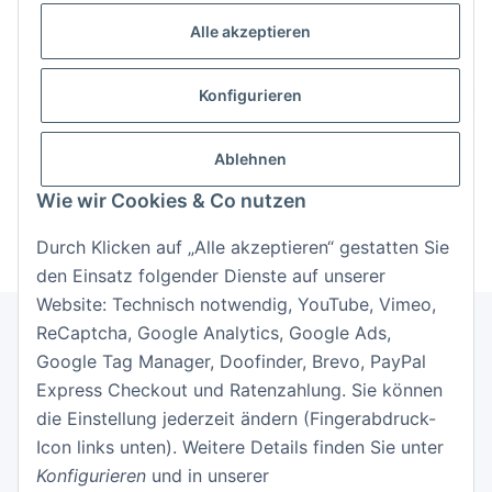
Alle akzeptieren
Passwort
Konfigurieren
Anmelden
Passwort vergessen
Ablehnen
Neu hier?
Jetzt registrieren!
Wie wir Cookies & Co nutzen
Durch Klicken auf „Alle akzeptieren“ gestatten Sie
den Einsatz folgender Dienste auf unserer
Website: Technisch notwendig, YouTube, Vimeo,
ReCaptcha, Google Analytics, Google Ads,
Google Tag Manager, Doofinder, Brevo, PayPal
Informationen
Express Checkout und Ratenzahlung. Sie können
die Einstellung jederzeit ändern (Fingerabdruck-
Gesetzliche Informationen
Icon links unten). Weitere Details finden Sie unter
Konfigurieren
und in unserer