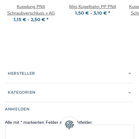
Kupplung PN4
Mini Kugelhahn PP PN4
Kupp
1,50 € -
3,10 €
*
Schraubverschluss x AG
Sch
1,15 € -
2,50 €
*
HERSTELLER
KATEGORIEN
ANMELDEN
Alle mit
*
markierten Felder sind Pflichtfelder.
E-Mail-Adresse