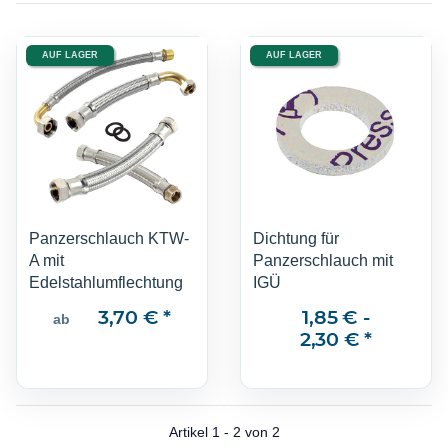
AUF LAGER
AUF LAGER
Panzerschlauch KTW-
Dichtung für
A mit
Panzerschlauch mit
Edelstahlumflechtung
IGÜ
3,70 €
*
1,85 € -
ab
2,30 €
*
Artikel 1 - 2 von 2