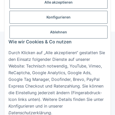
Passwort vergessen
Alle akzeptieren
Neu hier?
Jetzt registrieren!
Konfigurieren
Ablehnen
Wie wir Cookies & Co nutzen
Informationen
Durch Klicken auf „Alle akzeptieren“ gestatten Sie
den Einsatz folgender Dienste auf unserer
Gesetzliche Informationen
Website: Technisch notwendig, YouTube, Vimeo,
ReCaptcha, Google Analytics, Google Ads,
Google Tag Manager, Doofinder, Brevo, PayPal
Express Checkout und Ratenzahlung. Sie können
die Einstellung jederzeit ändern (Fingerabdruck-
Icon links unten). Weitere Details finden Sie unter
Konfigurieren
und in unserer
Datenschutzerklärung
.
Vertrag widerrufen