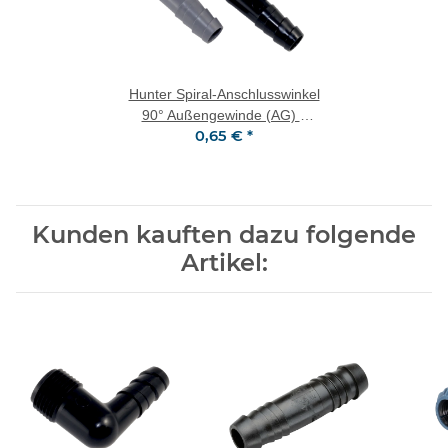
Hunter Spiral-Anschlusswinkel
90° Außengewinde (AG) x
0,65 €
*
Stecknippel
Kunden kauften dazu folgende
Artikel: