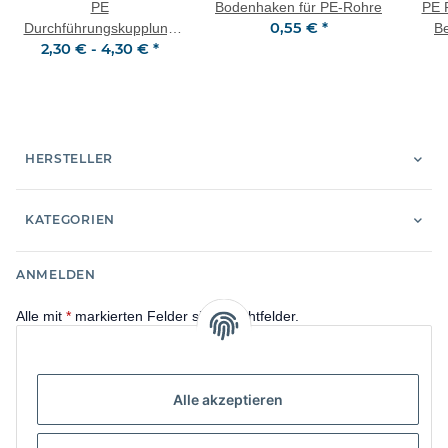
PE
Bodenhaken für PE-Rohre
PE 
0,55 €
*
Durchführungskupplung
B
2,30 € -
4,30 €
*
Außengewinde (AG)
HERSTELLER
KATEGORIEN
ANMELDEN
Alle mit
*
markierten Felder sind Pflichtfelder.
E-Mail-Adresse
Alle akzeptieren
Passwort