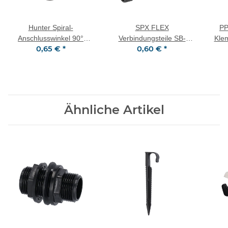
Hunter Spiral-
SPX FLEX
PP
Anschlusswinkel 90°
Verbindungsteile SB-
Kle
0,65 €
*
0,60 €
*
HSBE-050 1/2"
CPLG Muffe 2 x
Außengewinde (AG) x
Flexanschluss
Stecknippel
Ähnliche Artikel