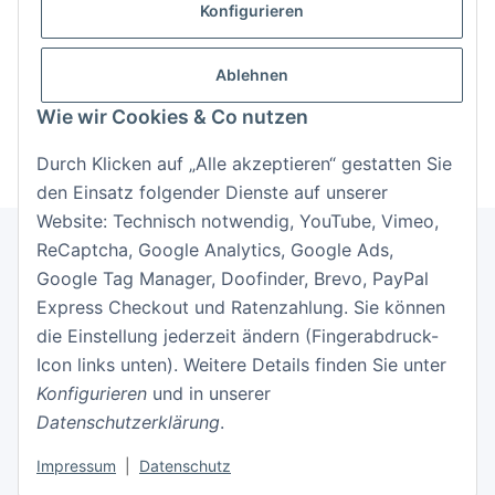
Konfigurieren
Anmelden
Passwort vergessen
Ablehnen
Neu hier?
Jetzt registrieren!
Wie wir Cookies & Co nutzen
Durch Klicken auf „Alle akzeptieren“ gestatten Sie
den Einsatz folgender Dienste auf unserer
Website: Technisch notwendig, YouTube, Vimeo,
ReCaptcha, Google Analytics, Google Ads,
Google Tag Manager, Doofinder, Brevo, PayPal
Informationen
Express Checkout und Ratenzahlung. Sie können
die Einstellung jederzeit ändern (Fingerabdruck-
Gesetzliche Informationen
Icon links unten). Weitere Details finden Sie unter
Konfigurieren
und in unserer
Datenschutzerklärung
.
Impressum
|
Datenschutz