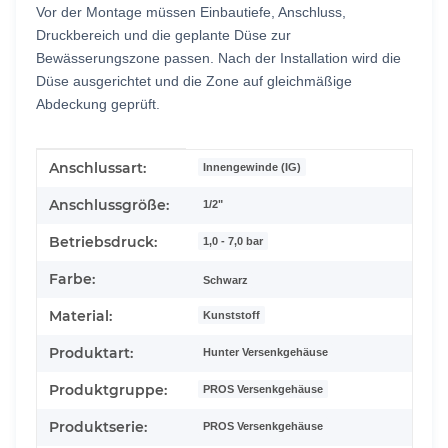
Vor der Montage müssen Einbautiefe, Anschluss,
Druckbereich und die geplante Düse zur
Bewässerungszone passen. Nach der Installation wird die
Düse ausgerichtet und die Zone auf gleichmäßige
Abdeckung geprüft.
Produkteigenschaft
Wert
Anschlussart:
Innengewinde (IG)
Anschlussgröße:
1/2"
Betriebsdruck:
1,0 - 7,0 bar
Farbe:
Schwarz
Material:
Kunststoff
Produktart:
Hunter Versenkgehäuse
Produktgruppe:
PROS Versenkgehäuse
Produktserie:
PROS Versenkgehäuse