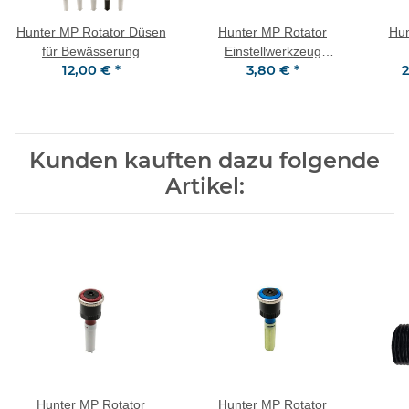
Hunter MP Rotator Düsen
Hunter MP Rotator
Hun
für Bewässerung
Einstellwerkzeug
12,00 €
*
3,80 €
*
2
MPTOOL
Kunden kauften dazu folgende
Artikel:
Hunter MP Rotator
Hunter MP Rotator