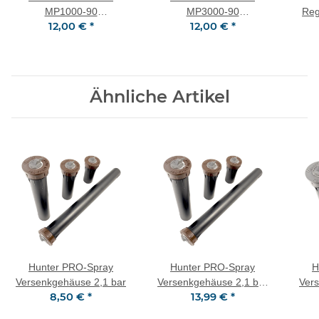
MP1000-90
MP3000-90
Reg
12,00 €
*
12,00 €
*
Rotationsdüse 90°-210°
Rotationsdüse 90°-210°
Lock
2,5-4,5 m Kastanienbraun
6,7-9,1 m Blau
Ähnliche Artikel
Hunter PRO-Spray
Hunter PRO-Spray
H
Versenkgehäuse 2,1 bar
Versenkgehäuse 2,1 bar
Ver
8,50 €
*
13,99 €
*
mit Auslaufsperrventil