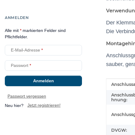
Verwendun
ANMELDEN
Der Klemman
Alle mit
*
markierten Felder sind
Die Verbind
Pflichtfelder.
Montagehi
E-Mail-Adresse
Anschlussg
sauber, ger
Passwort
Anmelden
Produkteig
Wert
Anschlussa
Anschluss
Passwort vergessen
hnung:
Neu hier?
Jetzt registrieren!
Anschluss
DVGW: