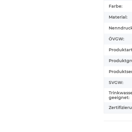
Farbe:
Material:
Nenndruck
ÖVGW:
Produktart
Produktgr
Produktser
SVGW:
Trinkwass
geeignet:
Zertifizier