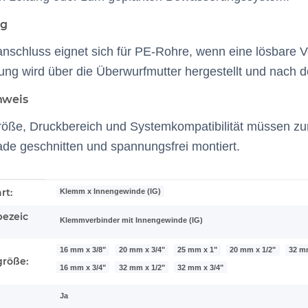
g
schluss eignet sich für PE-Rohre, wenn eine lösbare V
ung wird über die Überwurfmutter hergestellt und nach d
nweis
röße, Druckbereich und Systemkompatibilität müssen z
ade geschnitten und spannungsfrei montiert.
enschaft
rt:
Klemm x Innengewinde (IG)
bezeic
Klemmverbinder mit Innengewinde (IG)
16 mm x 3/8"
20 mm x 3/4"
25 mm x 1"
20 mm x 1/2"
32 m
größe:
16 mm x 3/4"
32 mm x 1/2"
32 mm x 3/4"
Ja