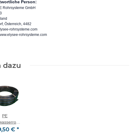
twortliche Person:
E Rohrsysteme GmbH
 3
land
f, Österreich, 4482
lysee-rohrsysteme.com
//www.elysee-rohrsysteme.com
 dazu
PE
wasserrohr
16 DVGW
9,50 €
*