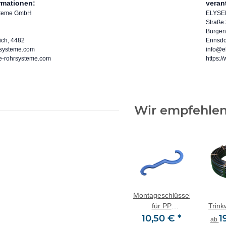
ormationen:
veran
steme GmbH
ELYSE
Straße
Burgen
ich, 4482
Ennsdor
rsysteme.com
info@e
ee-rohrsysteme.com
https:
Wir empfehlen
Montageschlüssel
für PP
Trink
Verschraubungen
10,50 €
*
PN
1
ab