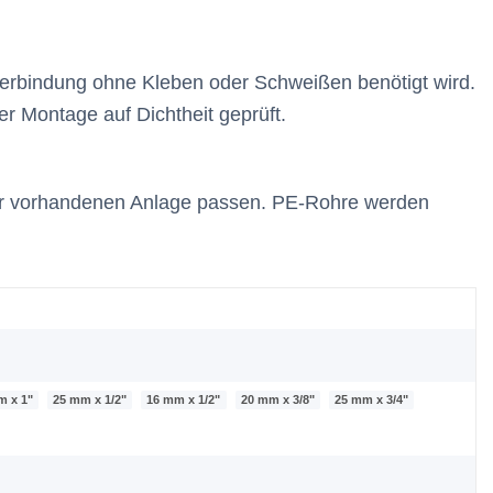
erbindung ohne Kleben oder Schweißen benötigt wird.
er Montage auf Dichtheit geprüft.
ur vorhandenen Anlage passen. PE-Rohre werden
m x 1"
25 mm x 1/2"
16 mm x 1/2"
20 mm x 3/8"
25 mm x 3/4"