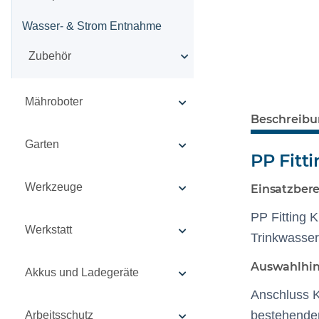
Wasser- & Strom Entnahme
Zubehör
Mähroboter
Beschreib
Garten
PP Fit
Werkzeuge
Einsatzbere
PP Fitting 
Werkstatt
Trinkwasse
Auswahlhi
Akkus und Ladegeräte
Anschluss K
bestehende
Arbeitsschutz