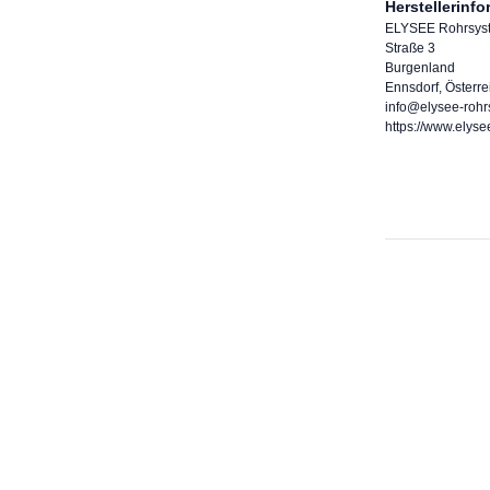
Herstellerinf
ELYSEE Rohrsy
Straße 3
Burgenland
Ennsdorf, Österre
info@elysee-roh
https://www.elys