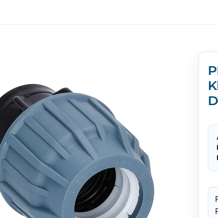
P
K
D