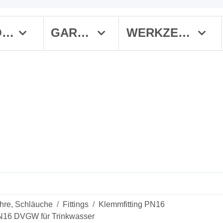
MÄHROBOTER
GARTEN
WERKZEUGE
ohre, Schläuche
Fittings
Klemmfitting PN16
N16 DVGW für Trinkwasser