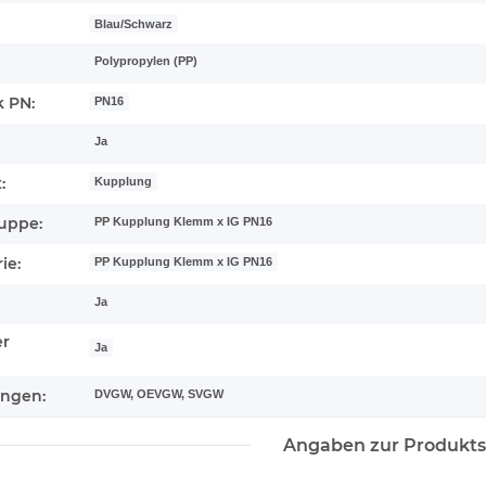
Blau/Schwarz
Polypropylen (PP)
 PN:
PN16
Ja
:
Kupplung
uppe:
PP Kupplung Klemm x IG PN16
ie:
PP Kupplung Klemm x IG PN16
Ja
er
Ja
ungen:
DVGW, OEVGW, SVGW
Angaben zur Produkts