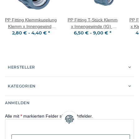
PP Fitting Klemmkupplung
PP Fitting T-Stück Klemm
PP F
Klemm x Innengewinde
x Innengewinde (IG) x
x K
2,80 € -
4,40 €
*
6,50 € -
9,00 €
*
4
(IG) PN16 DVGW für
Klemm PN16 DVGW für
DVG
Trinkwasser
Trinkwasser
HERSTELLER
KATEGORIEN
ANMELDEN
Alle mit
*
markierten Felder sind Pflichtfelder.
E-Mail-Adresse