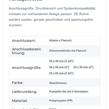
Anschlussgröße, Druckbereich und Systemkompatibilität
müssen zur vorhandenen Anlage passen. PE-Rohre
werden sauber, gerade geschnitten und spannungsfrei
montiert.
Produkteigenschaft
Wert
Anschlussart:
Klemm x Flansch
Anschlussbezeic
Klemmverbinder mit Flansch
hnung:
50 x 40 mm (1 1/2")
Anschlussgröße:
50 x 50 mm (2")
63 x 50 mm (2")
63 x 65 mm (2 1/2")
Farbe:
Blau/Schwarz
Lieferumfang:
Komplett-Set mit 4 Schrauben
Material:
Polypropylen (PP)