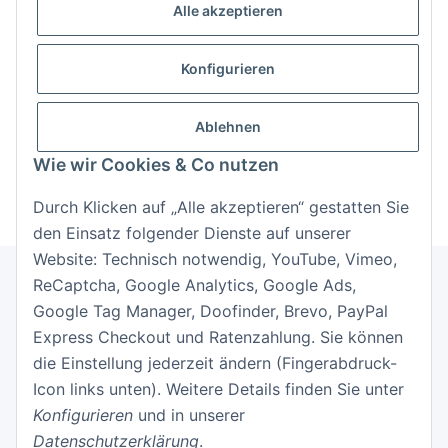
Alle akzeptieren
Passwort
Konfigurieren
Anmelden
Passwort vergessen
Ablehnen
Neu hier?
Jetzt registrieren!
Wie wir Cookies & Co nutzen
Durch Klicken auf „Alle akzeptieren“ gestatten Sie
den Einsatz folgender Dienste auf unserer
Website: Technisch notwendig, YouTube, Vimeo,
ReCaptcha, Google Analytics, Google Ads,
Google Tag Manager, Doofinder, Brevo, PayPal
Informationen
Express Checkout und Ratenzahlung. Sie können
die Einstellung jederzeit ändern (Fingerabdruck-
Gesetzliche Informationen
Icon links unten). Weitere Details finden Sie unter
Konfigurieren
und in unserer
Datenschutzerklärung
.