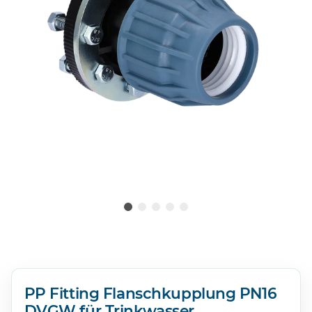
PP Fitting Flanschkupplung PN16
DVGW für Trinkwasser