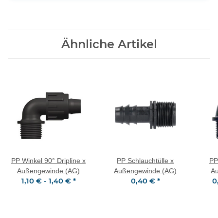
Ähnliche Artikel
PP Winkel 90° Dripline x
PP Schlauchtülle x
PP
Außengewinde (AG)
Außengewinde (AG)
A
1,10 € -
1,40 €
*
0,40 €
*
0