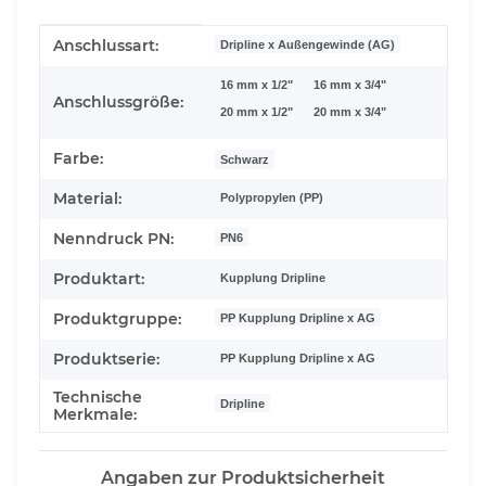
Produkteigenschaft
Wert
Anschlussart:
Dripline x Außengewinde (AG)
16 mm x 1/2"
16 mm x 3/4"
Anschlussgröße:
20 mm x 1/2"
20 mm x 3/4"
Farbe:
Schwarz
Material:
Polypropylen (PP)
Nenndruck PN:
PN6
Produktart:
Kupplung Dripline
Produktgruppe:
PP Kupplung Dripline x AG
Produktserie:
PP Kupplung Dripline x AG
Technische
Dripline
Merkmale:
Angaben zur Produktsicherheit