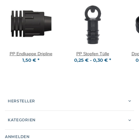
PP Endkappe Dripline
PP Stopfen Tülle
Dop
1,50 €
*
0,25 € -
0,30 €
*
0
HERSTELLER
KATEGORIEN
ANMELDEN