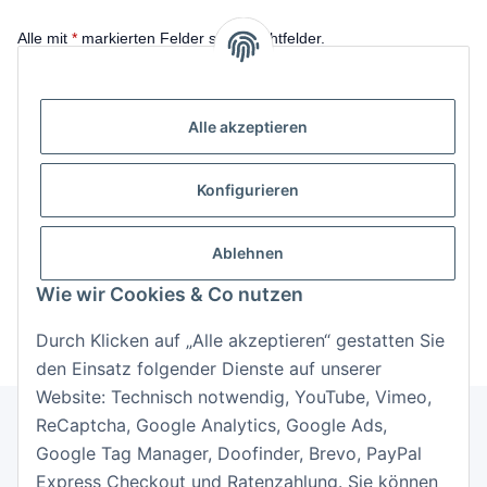
Alle mit
*
markierten Felder sind Pflichtfelder.
E-Mail-Adresse
Alle akzeptieren
Passwort
Konfigurieren
Anmelden
Passwort vergessen
Ablehnen
Neu hier?
Jetzt registrieren!
Wie wir Cookies & Co nutzen
Durch Klicken auf „Alle akzeptieren“ gestatten Sie
den Einsatz folgender Dienste auf unserer
Website: Technisch notwendig, YouTube, Vimeo,
ReCaptcha, Google Analytics, Google Ads,
Google Tag Manager, Doofinder, Brevo, PayPal
Informationen
Express Checkout und Ratenzahlung. Sie können