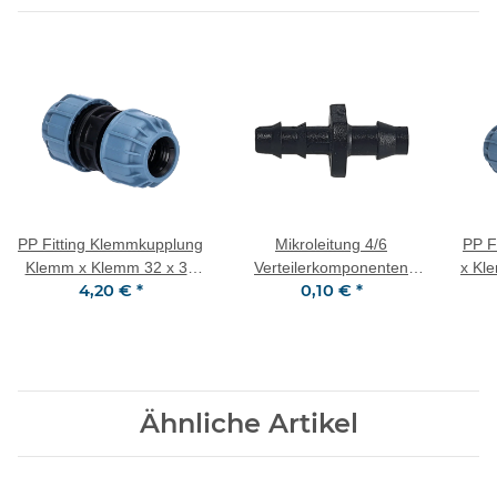
PP Fitting Klemmkupplung
Mikroleitung 4/6
PP F
Klemm x Klemm 32 x 32
Verteilerkomponenten
x Kl
4,20 €
*
0,10 €
*
mm PN10
Startverbinder für 6/4 mm
Mikroschlauch (PVC 200,
PVC 201) - Lochung im
PE-Rohr: 3 mm
Ähnliche Artikel