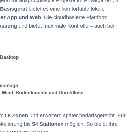
rät für anspruchsvolle Projekte im Privatgarten, in
 Basisgerät
bietet es eine komfortable lokale
per App und Web
. Die cloudbasierte Plattform
passung
und bietet maximale Kontrolle – auch bei
 Desktop
nmontage
st, Wind, Bodenfeuchte und Durchfluss
 mit
8 Zonen
und erweitern später bedarfsgerecht. Für
Skalierung bis
54 Stationen
möglich. So bleibt Ihre