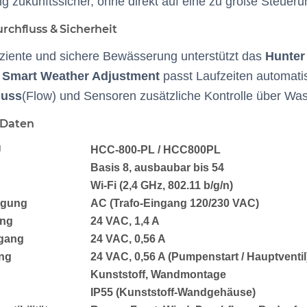
 zukunftssicher, ohne direkt auf eine zu große Steuer
urchfluss & Sicherheit
fiziente und sichere Bewässerung unterstützt das
Hunter
:
Smart Weather Adjustment
passt Laufzeiten automati
luss
(Flow) und Sensoren zusätzliche Kontrolle über Wa
 Daten
U
HCC-800-PL / HCC800PL
Basis
8
, ausbaubar
bis 54
Wi-Fi
(2,4 GHz, 802.11 b/g/n)
rgung
AC (Trafo-Eingang
120/230 VAC
)
ang
24 VAC
, 1,4 A
sgang
24 VAC
, 0,56 A
ng
24 VAC
, 0,56 A (Pumpenstart / Hauptventil
Kunststoff, Wandmontage
IP55
(Kunststoff-Wandgehäuse)