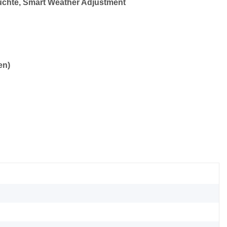
uchte, Smart Weather Adjustment
en
)