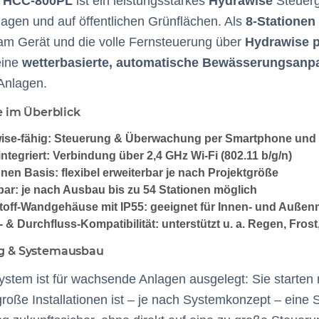
r HCC-800PL
ist ein leistungsstarkes
Hydrawise
Steuerge
gen und auf öffentlichen Grünflächen. Als
8-Stationen
m Gerät und die volle Fernsteuerung über
Hydrawise 
eine
wetterbasierte, automatische Bewässerungsan
Anlagen.
le im Überblick
ise-fähig
: Steuerung & Überwachung per Smartphone und
ntegriert
: Verbindung über
2,4 GHz Wi-Fi (802.11 b/g/n)
onen Basis
: flexibel erweiterbar je nach Projektgröße
bar
: je nach Ausbau
bis zu 54 Stationen
möglich
toff-Wandgehäuse
mit
IP55
: geeignet für Innen- und Auße
 & Durchfluss-Kompatibilität
: unterstützt u. a. Regen, Fro
g & Systemausbau
tem ist für wachsende Anlagen ausgelegt: Sie starten
roße Installationen ist – je nach Systemkonzept – eine 