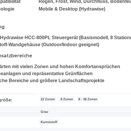
tibilität
Regen, Frost, Wind, Durchfluss, Bodenfe
ologie
Mobile & Desktop (Hydrawise)
ng
 Hydrawise HCC-800PL
Steuergerät (Basismodell,
8 Station
toff-Wandgehäuse (Outdoor/Indoor geeignet)
nsatzbereiche
ärten
mit vielen Zonen und hohen Komfortansprüchen
eanlagen
und repräsentative Grünflächen
iche Bereiche
und größere Landschaftsprojekte
enschaft
22 Zonen
8 Zonen
8 - 38 Zonen
größe:
Grau
Kunststoff