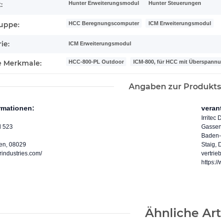
Hunter Erweiterungsmodul
Hunter Steuerungen
:
HCC Beregnungscomputer
ICM Erweiterungsmodul
uppe:
ie:
ICM Erweiterungsmodul
HCC-800-PL Outdoor
ICM-800, für HCC mit Überspann
e Merkmale:
Angaben zur Produkts
ormationen:
veran
Irrite
l 523
Gassen
Baden-
en, 08029
Staig,
rindustries.com/
vertrie
https:/
Ähnliche Art