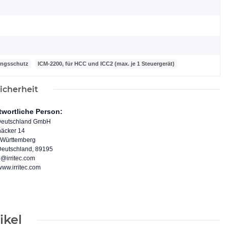
ungsschutz
ICM-2200, für HCC und ICC2 (max. je 1 Steuergerät)
icherheit
twortliche Person:
c Deutschland GmbH
äcker 14
Württemberg
 Deutschland, 89195
b@irritec.com
/www.irritec.com
ikel