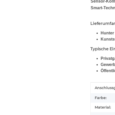
Sensor-Kompa
Smart-Techn
Lieferumfa
Hunter
Kunsts
Typische Ei
Privatg
Gewerb
Öffentl
Produkteig
Wert
Anschluss
Farbe:
Material: