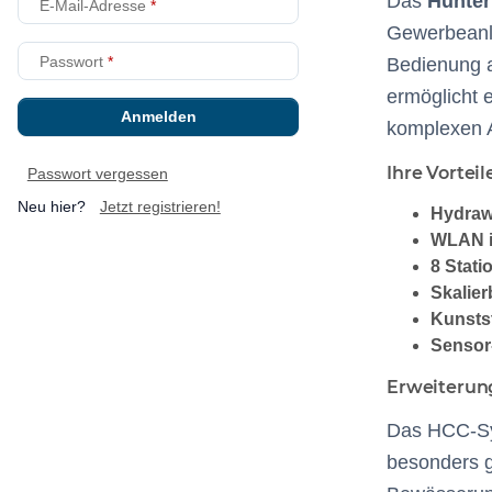
Das
Hunte
E-Mail-Adresse
Gewerbeanla
Passwort
Bedienung a
ermöglicht 
Anmelden
komplexen 
Ihre Vortei
Passwort vergessen
Neu hier?
Jetzt registrieren!
Hydraw
WLAN i
8 Stati
Skalier
Kunsts
Sensor-
Erweiterun
Das HCC-Sys
besonders g