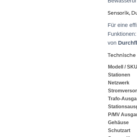
Bewässerung
Sensorik, D
Für eine ef
Funktionen
von
Durchf
Technische
Modell / SK
Stationen
Netzwerk
Stromverso
Trafo-Ausg
Stationsau
P/MV Ausga
Gehäuse
Schutzart