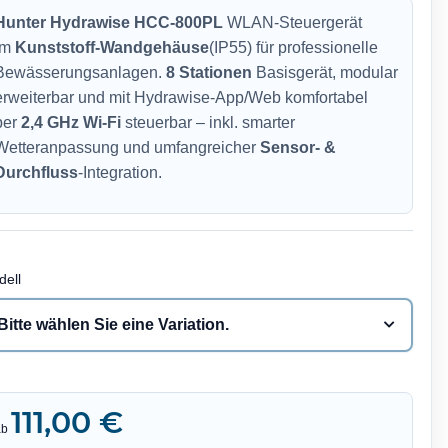
Hunter Hydrawise HCC-800PL
WLAN-Steuergerät
im
Kunststoff-Wandgehäuse
(IP55) für professionelle
Bewässerungsanlagen.
8 Stationen
Basisgerät, modular
erweiterbar und mit Hydrawise-App/Web komfortabel
per
2,4 GHz Wi-Fi
steuerbar – inkl. smarter
Wetteranpassung und umfangreicher
Sensor- &
Durchfluss
-Integration.
dell
Bitte wählen Sie eine Variation.
111,00 €
ab