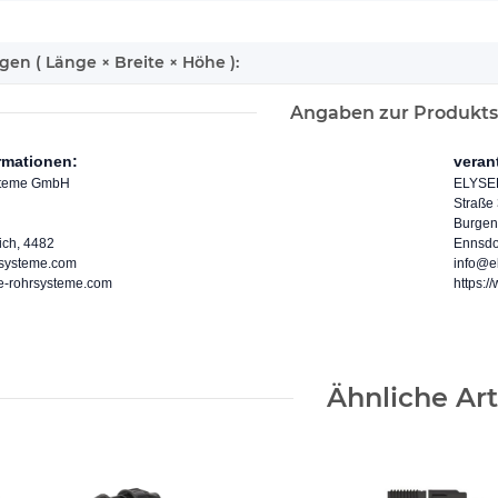
n ( Länge × Breite × Höhe ):
Angaben zur Produkts
ormationen:
veran
steme GmbH
ELYSE
Straße
Burgen
ich, 4482
Ennsdor
rsysteme.com
info@e
ee-rohrsysteme.com
https:
Ähnliche Art