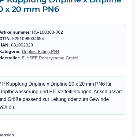
0 x 20 mm PN6
Artikelnummer:
RS-100303-002
GTIN:
5291098034694
HAN:
681002020
Kategorie:
Dripline Fitting PN4
Hersteller:
ELYSEE Rohrsysteme GmbH
PP Kupplung Dripline x Dripline 20 x 20 mm PN6 für
Tropfbewässerung und PE-Verteilleitungen. Anschlussart
und Größe passend zur Leitung oder zum Gewinde
wählen.
mension