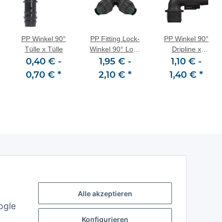
PP Winkel 90°
PP Fitting Lock-
PP Winkel 90°
Tülle x Tülle
Winkel 90° Lock
Dripline x
0,40 € -
1,95 € -
x Lock
Außengewinde
1,10 € -
(AG)
0,70 €
*
2,10 €
*
1,40 €
*
Alle akzeptieren
ogle
Konfigurieren