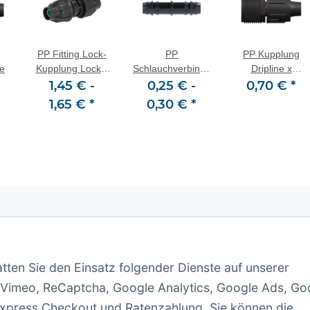
g
PP Fitting Lock-
PP
PP Kupplung
le
Kupplung Lock x
Schlauchverbinder
Dripline x
1,45 € -
Lock
Tülle x Tülle
0,25 € -
Außengewinde
0,70 €
*
(AG)
1,65 €
*
0,30 €
*
ationen
Gesetzliche Informationen
er uns
Datenschutz
atten Sie den Einsatz folgender Dienste auf unserer
 Vimeo, ReCaptcha, Google Analytics, Google Ads, Go
gsmöglichkeiten
AGB
Express Checkout und Ratenzahlung. Sie können die