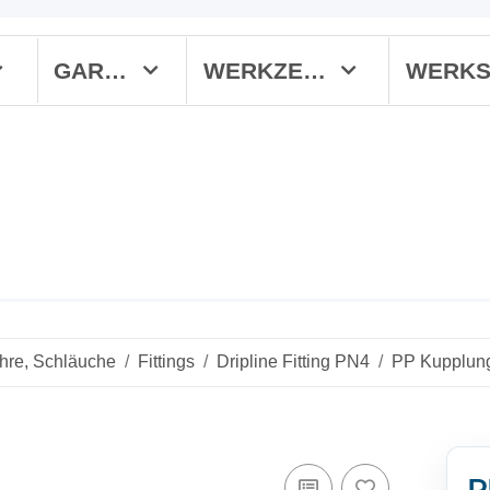
GARTEN
WERKZEUGE
ohre, Schläuche
Fittings
Dripline Fitting PN4
PP Kupplung 
P