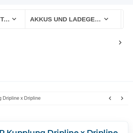
WERKSTATT
AKKUS UND LADEGERÄTE
Dripline x Dripline
P Kupplung Dripline x Dripline