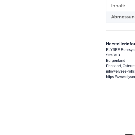
Inhalt:
Abmessunge
Herstellerinf
ELYSEE Rohrsy
Straße 3
Burgenland
Ennsdorf, Österre
info@elysee-roh
https://www.elys