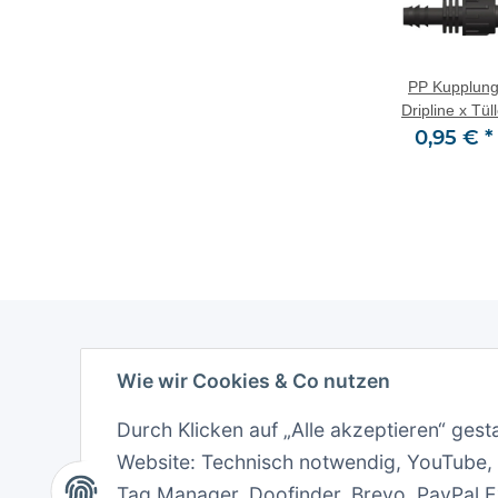
ppe
Ablassventil Tülle
PP Fitting Lock-
PP Kupplun
x Tülle
T-Stück Lock x
Dripline x Tül
€
*
1,50 €
*
Außengewinde
1,84 €
*
0,95 €
*
(AG) x Lock
Wie wir Cookies & Co nutzen
Inform
Wir üb
Durch Klicken auf „Alle akzeptieren“ gest
Website: Technisch notwendig, YouTube,
Zahlun
Tag Manager, Doofinder, Brevo, PayPal 