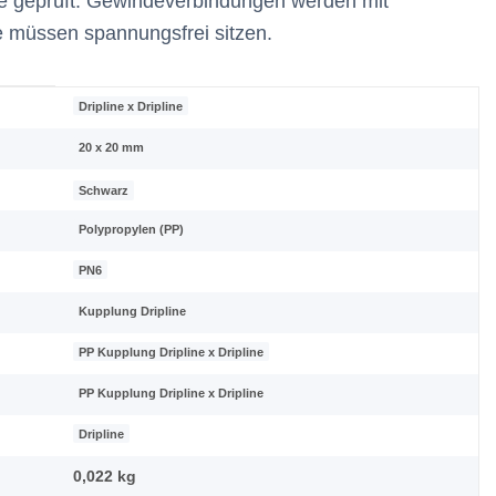
e geprüft. Gewindeverbindungen werden mit
e müssen spannungsfrei sitzen.
Dripline x Dripline
20 x 20 mm
Schwarz
Polypropylen (PP)
PN6
Kupplung Dripline
PP Kupplung Dripline x Dripline
PP Kupplung Dripline x Dripline
Dripline
0,022
kg