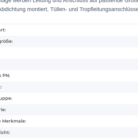
tage werden Leitung und Anschluss auf passende Größ
Abdichtung montiert, Tüllen- und Tropfleitungsanschlüss
enschaft
rt:
größe:
 PN:
:
uppe:
ie:
e Merkmale:
icht: