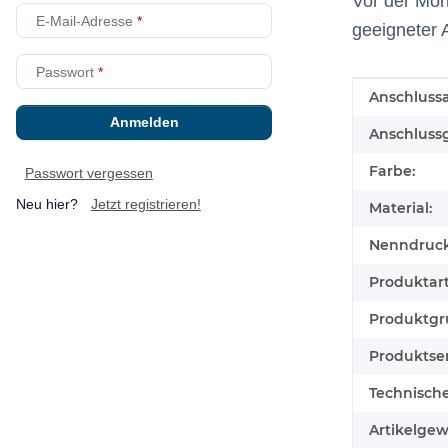
Vor der Mon
E-Mail-Adresse
geeigneter 
Passwort
Produkteig
Wert
Anschlussa
Anmelden
Anschluss
Farbe:
Passwort vergessen
Neu hier?
Jetzt registrieren!
Material:
Nenndruck
Produktart
Produktgr
Produktser
Technisch
Artikelgew