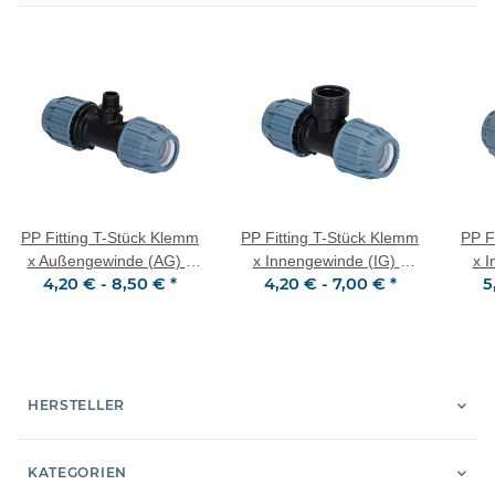
PP Fitting T-Stück Klemm
PP Fitting T-Stück Klemm
PP F
x Außengewinde (AG) x
x Innengewinde (IG) x
x I
4,20 € -
8,50 €
*
4,20 € -
7,00 €
*
5
Klemm PN16 DVGW für
Klemm PN16 DVGW für
Klem
Trinkwasser
Trinkwasser
HERSTELLER
KATEGORIEN