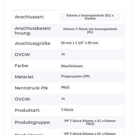
Produkteigenschaft
Wert
Klemm x Innengewinde (IG) x
Anschlussart:
Klemm
Anschlussbezeic
Klemm-T-Stück mit Innengewinde
(IG)
hnung:
Anschlussgröße:
50 mm x 1 1/2" x 50 mm
DVGW:
Ja
Farbe:
Blau/Schwarz
Material:
Polypropylen (PP)
Nenndruck PN:
PN16
ÖVGW:
Ja
Produktart:
T-Stück
PP T-Stück Klemm x IG x Klemm
Produktgruppe:
PN16
PP T-Stück Klemm x IG x Klemm