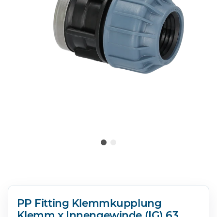
PP Fitting Klemmkupplung
Klemm x Innengewinde (IG) 63