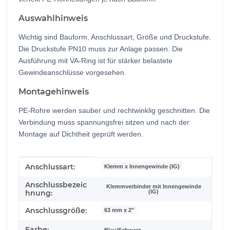
Auswahlhinweis
Wichtig sind Bauform, Anschlussart, Größe und Druckstufe.
Die Druckstufe PN10 muss zur Anlage passen. Die
Ausführung mit VA-Ring ist für stärker belastete
Gewindeanschlüsse vorgesehen.
Montagehinweis
PE-Rohre werden sauber und rechtwinklig geschnitten. Die
Verbindung muss spannungsfrei sitzen und nach der
Montage auf Dichtheit geprüft werden.
Produkteigenschaft
Wert
Anschlussart:
Klemm x Innengewinde (IG)
Anschlussbezeic
Klemmverbinder mit Innengewinde
(IG)
hnung:
Anschlussgröße:
63 mm x 2"
Farbe:
Blau/Schwarz