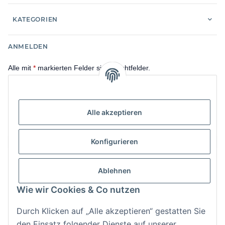
KATEGORIEN
ANMELDEN
Alle mit
*
markierten Felder sind Pflichtfelder.
E-Mail-Adresse
Alle akzeptieren
Passwort
Anmelden
Konfigurieren
Passwort vergessen
Ablehnen
Neu hier?
Jetzt registrieren!
Wie wir Cookies & Co nutzen
Durch Klicken auf „Alle akzeptieren“ gestatten Sie
den Einsatz folgender Dienste auf unserer