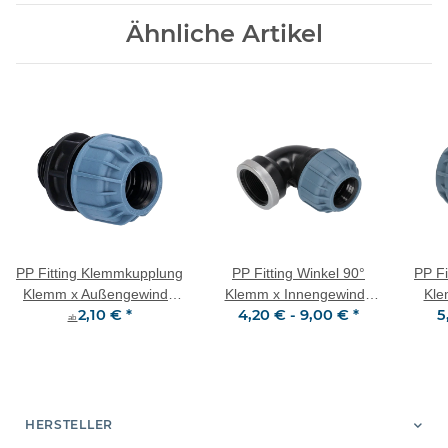
Ähnliche Artikel
PP Fitting Klemmkupplung
PP Fitting Winkel 90°
PP F
Klemm x Außengewinde
Klemm x Innengewinde
Kle
2,10 €
*
4,20 € -
9,00 €
*
5
(AG) PN10
(IG) mit VA-Ring PN10
(I
ab
HERSTELLER