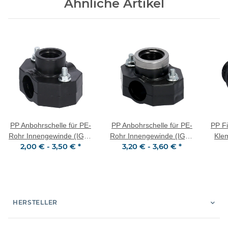
Ähnliche Artikel
PP Anbohrschelle für PE-
PP Anbohrschelle für PE-
PP F
Rohr Innengewinde (IG) 2
Rohr Innengewinde (IG) 2
Kle
2,00 € -
3,50 €
*
3,20 € -
3,60 €
*
Schrauben
Schrauben VA-Ring
HERSTELLER