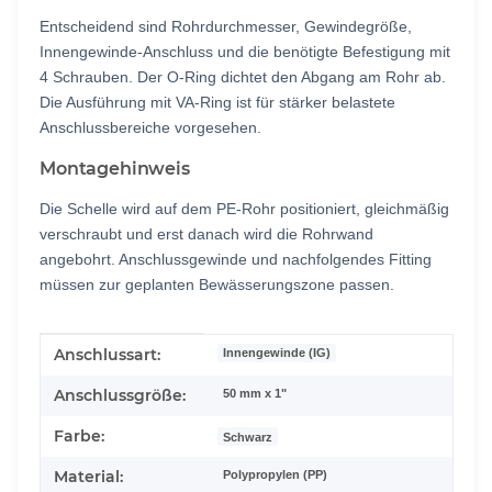
Entscheidend sind Rohrdurchmesser, Gewindegröße,
Innengewinde-Anschluss und die benötigte Befestigung mit
4 Schrauben. Der O-Ring dichtet den Abgang am Rohr ab.
Die Ausführung mit VA-Ring ist für stärker belastete
Anschlussbereiche vorgesehen.
Montagehinweis
Die Schelle wird auf dem PE-Rohr positioniert, gleichmäßig
verschraubt und erst danach wird die Rohrwand
angebohrt. Anschlussgewinde und nachfolgendes Fitting
müssen zur geplanten Bewässerungszone passen.
Produkteigenschaft
Wert
Anschlussart:
Innengewinde (IG)
Anschlussgröße:
50 mm x 1"
Farbe:
Schwarz
Material:
Polypropylen (PP)