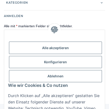
KATEGORIEN
ANMELDEN
Alle mit
*
markierten Felder sind Pflichtfelder.
E-Mail-Adresse
Alle akzeptieren
Passwort
Anmelden
Konfigurieren
Passwort vergessen
Ablehnen
Neu hier?
Jetzt registrieren!
Wie wir Cookies & Co nutzen
Durch Klicken auf „Alle akzeptieren“ gestatten Sie
den Einsatz folgender Dienste auf unserer
Website: Technisch notwendig, YouTube, Vimeo,