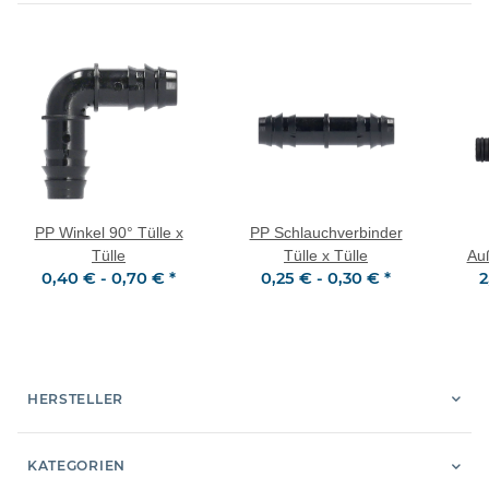
PP Winkel 90° Tülle x
PP Schlauchverbinder
Tülle
Tülle x Tülle
Au
0,40 € -
0,70 €
*
0,25 € -
0,30 €
*
2
HERSTELLER
KATEGORIEN