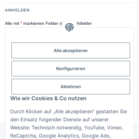
ANMELDEN
Alle mit
*
markierten Felder sind Pflichtfelder.
E-Mail-Adresse
Alle akzeptieren
Passwort
Konfigurieren
Anmelden
Passwort vergessen
Ablehnen
Neu hier?
Jetzt registrieren!
Wie wir Cookies & Co nutzen
Durch Klicken auf „Alle akzeptieren“ gestatten Sie
den Einsatz folgender Dienste auf unserer
Website: Technisch notwendig, YouTube, Vimeo,
ReCaptcha, Google Analytics, Google Ads,