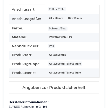
Produkteigenschaft
Wert
Anschlussart:
Tülle x Tülle
20 x 20 mm
16 x 16 mm
Anschlussgröße:
Farbe:
Schwarz/Blau
Material:
Polypropylen (PP)
Nenndruck PN:
PN4
Produktart:
Ablassventile
Produktgruppe:
Ablassventil Tülle x Tülle
Produktserie:
Ablassventil Tülle x Tülle
Angaben zur Produktsicherheit
Herstellerinformationen:
ELYSEE Rohrsysteme GmbH