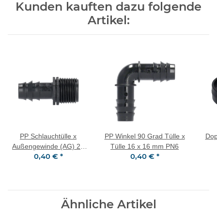
Kunden kauften dazu folgende
Artikel:
PP Schlauchtülle x
PP Winkel 90 Grad Tülle x
Dop
Außengewinde (AG) 20
Tülle 16 x 16 mm PN6
0,40 €
*
0,40 €
*
mm x 3/4" PN6
Ähnliche Artikel