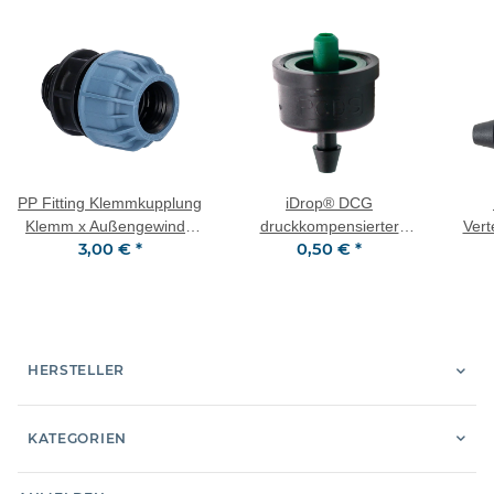
PP Fitting Klemmkupplung
iDrop® DCG
Klemm x Außengewinde
druckkompensierter
Vert
3,00 €
*
0,50 €
*
(AG) 32 mm x 1/2" PN10
Einzeltropfer 4,0 l/h grün
Star
HERSTELLER
KATEGORIEN