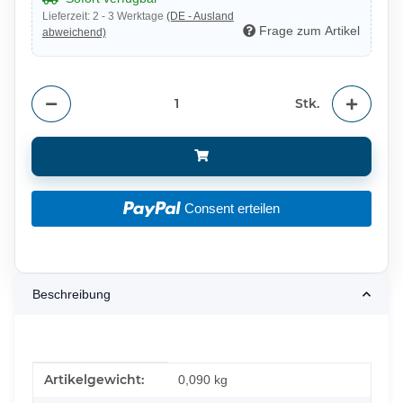
Lieferzeit:
2 - 3 Werktage
(DE - Ausland
Frage zum Artikel
abweichend)
Stk.
Consent erteilen
Beschreibung
Produkteigenschaft
Wert
Artikelgewicht:
0,090
kg