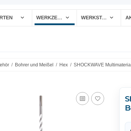
RTEN
WERKZEUGE
WERKSTATT
ehör
Bohrer und Meißel
Hex
SHOCKWAVE Multimaterial 
S
B