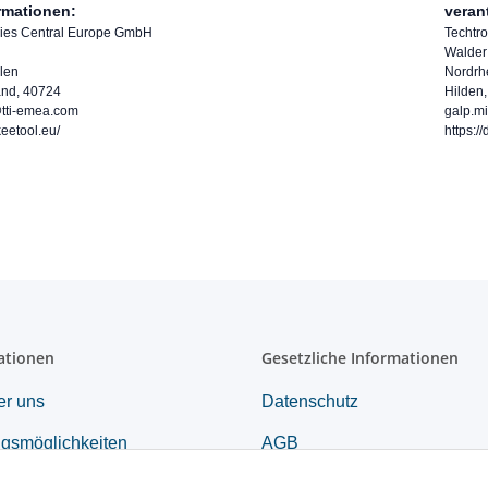
ormationen:
veran
tries Central Europe GmbH
Techtr
Walder
len
Nordrh
and, 40724
Hilden
tti-emea.com
galp.m
keetool.eu/
https:/
ationen
Gesetzliche Informationen
er uns
Datenschutz
gsmöglichkeiten
AGB
renabwicklung
Sitemap