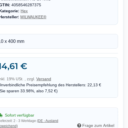
GTIN:
4058546287375
Kategorie:
Hex
Hersteller:
MILWAUKEE®
10 x 400 mm
14,61 €
inkl. 19% USt. , zzgl.
Versand
Unverbindliche Preisempfehlung des Herstellers
:
22,13 €
(Sie sparen
33.98%
, also
7,52 €
)
Sofort verfügbar
ieferzeit:
2 - 3 Werktage
(DE - Ausland
Frage zum Artikel
bweichend)