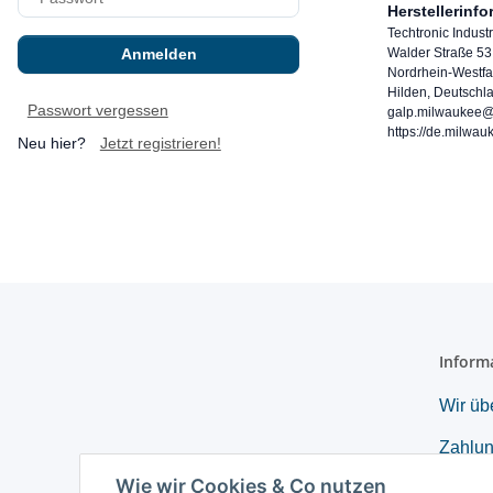
Herstellerinf
Techtronic Indus
Anmelden
Walder Straße 53
Nordrhein-Westfa
Hilden, Deutschl
Passwort vergessen
galp.milwaukee@
https://de.milwau
Neu hier?
Jetzt registrieren!
Inform
Wir üb
Zahlun
Wie wir Cookies & Co nutzen
Retou