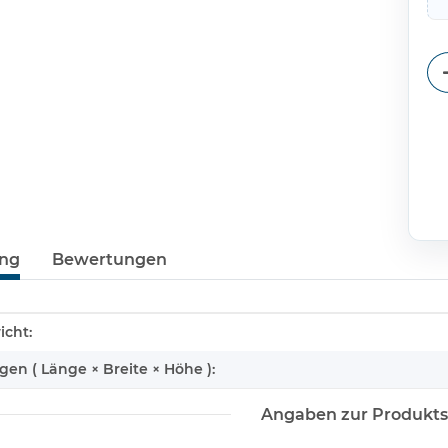
ung
Bewertungen
enschaft
icht:
n ( Länge × Breite × Höhe ):
Angaben zur Produkts