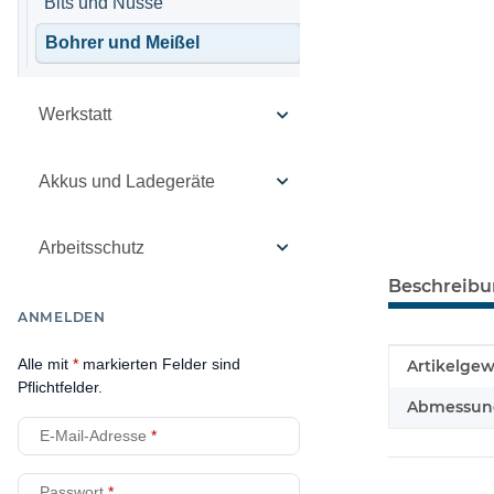
Bits und Nüsse
Bohrer und Meißel
Werkstatt
Akkus und Ladegeräte
Arbeitsschutz
Beschreib
ANMELDEN
Alle mit
*
markierten Felder sind
Produkteig
Wert
Artikelgew
Pflichtfelder.
Abmessunge
E-Mail-Adresse
Passwort