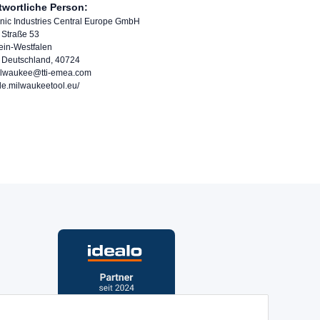
twortliche Person:
onic Industries Central Europe GmbH
 Straße 53
ein-Westfalen
, Deutschland, 40724
ilwaukee@tti-emea.com
/de.milwaukeetool.eu/