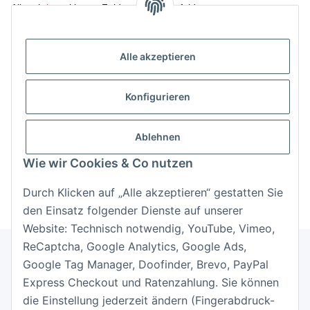
Alle mit
*
markierten Felder sind Pflichtfelder.
E-Mail-Adresse
Alle akzeptieren
Passwort
Konfigurieren
Anmelden
Ablehnen
Passwort vergessen
Wie wir Cookies & Co nutzen
Neu hier?
Jetzt registrieren!
Durch Klicken auf „Alle akzeptieren“ gestatten Sie
den Einsatz folgender Dienste auf unserer
Website: Technisch notwendig, YouTube, Vimeo,
ReCaptcha, Google Analytics, Google Ads,
Google Tag Manager, Doofinder, Brevo, PayPal
Informationen
Express Checkout und Ratenzahlung. Sie können
die Einstellung jederzeit ändern (Fingerabdruck-