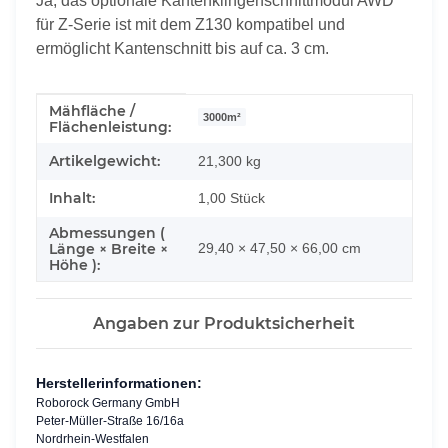
Ja, das optionale Kantenklingenschnittmodul AWD
für Z-Serie ist mit dem Z130 kompatibel und
ermöglicht Kantenschnitt bis auf ca. 3 cm.
Mähfläche /
Produkteigenschaft
Wert
3000m²
Flächenleistung:
Artikelgewicht:
21,300
kg
Inhalt:
1,00 Stück
Abmessungen (
Länge × Breite ×
29,40 × 47,50 × 66,00 cm
Höhe ):
Angaben zur Produktsicherheit
Herstellerinformationen:
Roborock Germany GmbH
Peter-Müller-Straße 16/16a
Nordrhein-Westfalen