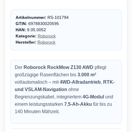
Artikelnummer:
RS-101794
GTIN:
6978830020595
HAN:
8.05.0052
Kategorie:
Roborock
Hersteller:
Roborock
Der
Roborock RockMow Z130 AWD
pflegt
großzügige Rasenflächen bis
3.000 m²
vollautomatisch – mit
4WD-Allradantrieb
,
RTK-
und VSLAM-Navigation
ohne
Begrenzungskabel, integriertem
4G-Modul
und
einem leistungsstarken
7,5-Ah-Akku
für bis zu
140 Minuten Mähzeit.