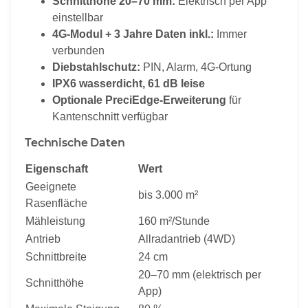
Schnitthöhe 20–70 mm:
Elektrisch per App
einstellbar
4G-Modul + 3 Jahre Daten inkl.:
Immer
verbunden
Diebstahlschutz:
PIN, Alarm, 4G-Ortung
IPX6 wasserdicht, 61 dB leise
Optionale PreciEdge-Erweiterung
für
Kantenschnitt verfügbar
Technische Daten
Eigenschaft
Wert
Geeignete
bis 3.000 m²
Rasenfläche
Mähleistung
160 m²/Stunde
Antrieb
Allradantrieb (4WD)
Schnittbreite
24 cm
20–70 mm (elektrisch per
Schnitthöhe
App)