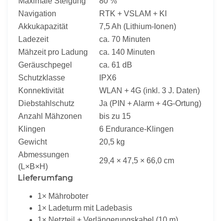
Maximale Steigung
80 %
Navigation
RTK + VSLAM + KI
Akkukapazität
7,5 Ah (Lithium-Ionen)
Ladezeit
ca. 70 Minuten
Mähzeit pro Ladung
ca. 140 Minuten
Geräuschpegel
ca. 61 dB
Schutzklasse
IPX6
Konnektivität
WLAN + 4G (inkl. 3 J. Daten)
Diebstahlschutz
Ja (PIN + Alarm + 4G-Ortung)
Anzahl Mähzonen
bis zu 15
Klingen
6 Endurance-Klingen
Gewicht
20,5 kg
Abmessungen
29,4 × 47,5 × 66,0 cm
(L×B×H)
Lieferumfang
1× Mähroboter
1× Ladeturm mit Ladebasis
1× Netzteil + Verlängerungskabel (10 m)