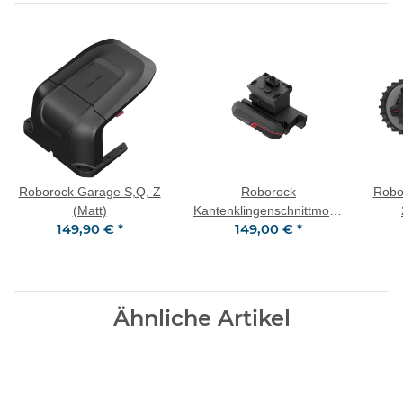
Roborock Garage S,Q, Z
Roborock
Robo
(Matt)
Kantenklingenschnittmodul
149,90 €
*
149,00 €
*
AWD für Z-Serie
Ähnliche Artikel