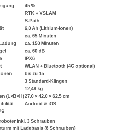
eigung
45 %
RTK + VSLAM
S-Path
ät
6,0 Ah (Lithium-Ionen)
ca. 65 Minuten
 Ladung
ca. 150 Minuten
gel
ca. 60 dB
e
IPX6
t
WLAN + Bluetooth (4G optional)
zonen
bis zu 15
3 Standard-Klingen
12,48 kg
n (L×B×H)
27,0 × 42,0 × 62,5 cm
ilität
Android & iOS
ng
oboter inkl. 3 Schrauben
eturm mit Ladebasis (6 Schrauben)