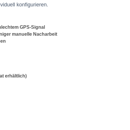
iduell konfigurieren.
chlechtem GPS-Signal
niger manuelle Nacharbeit
hen
 erhältlich)