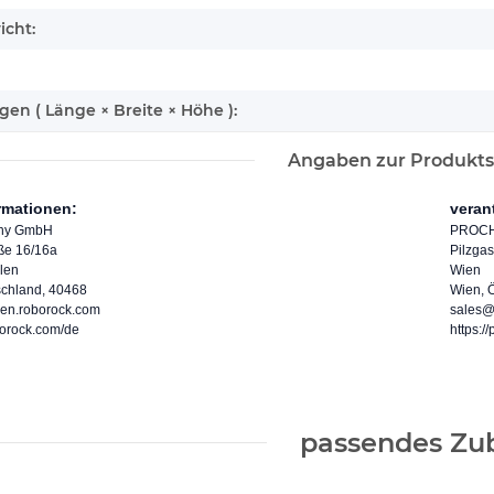
icht:
n ( Länge × Breite × Höhe ):
Angaben zur Produkts
ormationen:
veran
ny GmbH
PROCH
aße 16/16a
Pilzga
len
Wien
schland, 40468
Wien, Ö
en.roborock.com
sales@
borock.com/de
https:/
passendes Zu