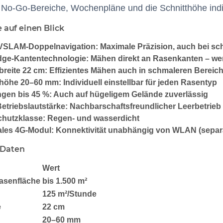
, No-Go-Bereiche, Wochenpläne und die Schnitthöhe indiv
e auf einen Blick
VSLAM-Doppelnavigation:
Maximale Präzision, auch bei s
dge-Kantentechnologie:
Mähen direkt an Rasenkanten – we
breite 22 cm:
Effizientes Mähen auch in schmaleren Bereic
thöhe 20–60 mm:
Individuell einstellbar für jeden Rasentyp
gen bis 45 %:
Auch auf hügeligem Gelände zuverlässig
etriebslautstärke:
Nachbarschaftsfreundlicher Leerbetrieb
chutzklasse:
Regen- und wasserdicht
ales 4G-Modul:
Konnektivität unabhängig von WLAN (separat
 Daten
Wert
asenfläche
bis 1.500 m²
125 m²/Stunde
e
22 cm
20–60 mm