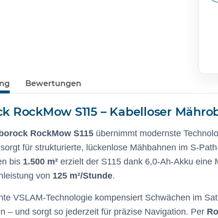
ung
Bewertungen
k RockMow S115 – Kabelloser Mährobo
borock RockMow S115
übernimmt modernste Technolog
sorgt für strukturierte, lückenlose Mähbahnen im S-Pat
en bis
1.500 m²
erzielt der S115 dank 6,0-Ah-Akku eine 
nleistung von
125 m²/Stunde
.
gente VSLAM-Technologie kompensiert Schwächen im Sate
n – und sorgt so jederzeit für präzise Navigation. Per
Ro