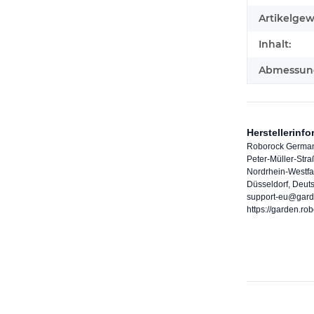
Artikelgew
Inhalt:
Abmessunge
Herstellerinf
Roborock Germa
Peter-Müller-Str
Nordrhein-Westfa
Düsseldorf, Deut
support-eu@gard
https://garden.ro