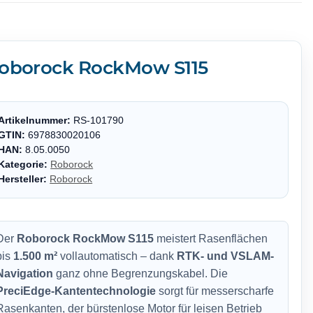
oborock RockMow S115
Artikelnummer:
RS-101790
GTIN:
6978830020106
HAN:
8.05.0050
Kategorie:
Roborock
Hersteller:
Roborock
Der
Roborock RockMow S115
meistert Rasenflächen
bis
1.500 m²
vollautomatisch – dank
RTK- und VSLAM-
Navigation
ganz ohne Begrenzungskabel. Die
PreciEdge-Kantentechnologie
sorgt für messerscharfe
Rasenkanten, der bürstenlose Motor für leisen Betrieb