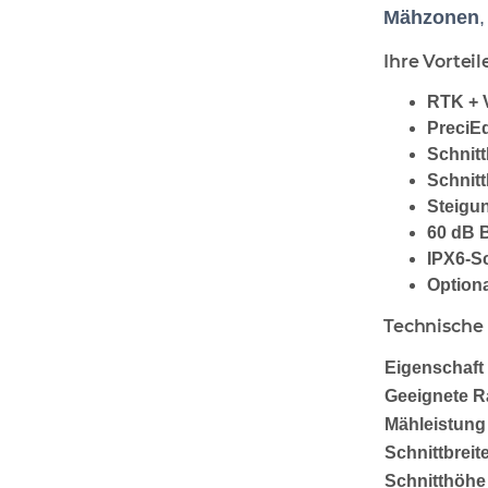
Mähzonen
Ihre Vorteil
RTK + 
PreciE
Schnitt
Schnit
Steigun
60 dB B
IPX6-S
Option
Technische
Eigenschaft
Geeignete R
Mähleistung
Schnittbreit
Schnitthöhe