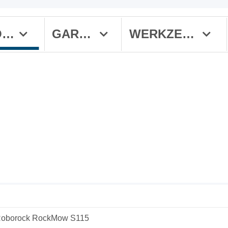
MÄHROBOTER
GARTEN
WERKZEUGE
oborock RockMow S115