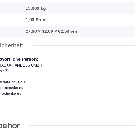
13,600
kg
1,00 Stück
27,00 × 42,00 × 62,50 cm
icherheit
twortliche Person:
ASKA HANDELS GMBH
sse 31
sterreich, 1210
prochaska.eu
/prochaska.eu/
behör