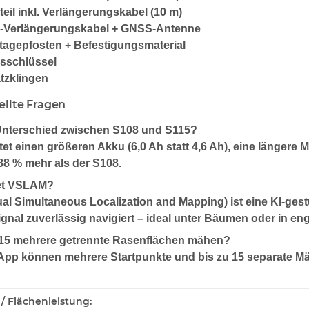
teil inkl. Verlängerungskabel (10 m)
-Verlängerungskabel + GNSS-Antenne
tagepfosten + Befestigungsmaterial
usschlüssel
tzklingen
ellte Fragen
 Unterschied zwischen S108 und S115?
et einen größeren Akku (6,0 Ah statt 4,6 Ah), eine längere M
88 % mehr als der S108.
et VSLAM?
l Simultaneous Localization and Mapping) ist eine KI-ges
nal zuverlässig navigiert – ideal unter Bäumen oder in en
15 mehrere getrennte Rasenflächen mähen?
 App können mehrere Startpunkte und bis zu 15 separate Mä
enschaft
/ Flächenleistung: