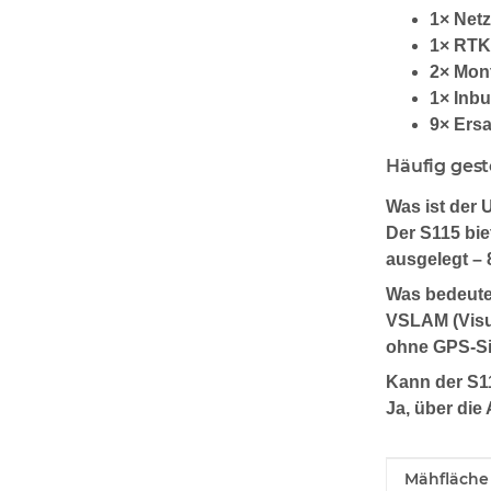
1× Netz
1× RTK
2× Mon
1× Inb
9× Ersa
Häufig gest
Was ist der
Der S115 biet
ausgelegt – 
Was bedeut
VSLAM (Visua
ohne GPS-Sig
Kann der S1
Ja, über die
Produkteig
Wert
Mähfläche 