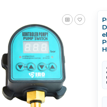
P
D
e
P
H