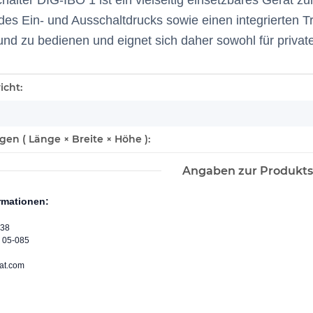
halter DIG-IBO 1 ist ein vielseitig einsetzbares Gerät z
 des Ein- und Ausschaltdrucks sowie einen integrierten T
n und zu bedienen und eignet sich daher sowohl für priv
enschaft
icht:
n ( Länge × Breite × Höhe ):
Angaben zur Produkts
ormationen:
 38
 05-085
at.com