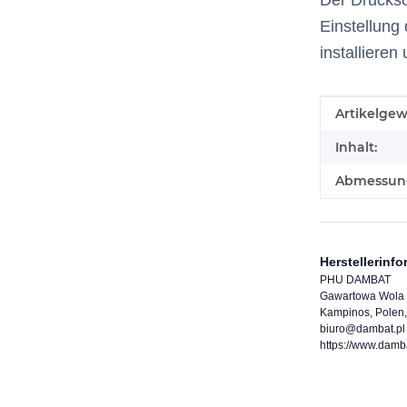
Der Drucksc
Einstellung
installiere
Produkteig
Wert
Artikelgew
Inhalt:
Abmessunge
Herstellerinf
PHU DAMBAT
Gawartowa Wola
Kampinos, Polen,
biuro@dambat.pl
https://www.damb