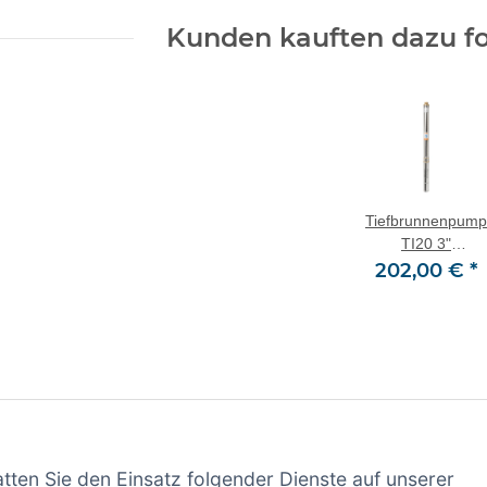
Kunden kauften dazu fo
Tiefbrunnenpum
TI20 3"
Sandverträglich;
202,00 €
*
550 Watt; 3000
L/h 8,2 Bar 30,00
m mit Stecker
atten Sie den Einsatz folgender Dienste auf unserer
ationen
Gesetzliche Informationen