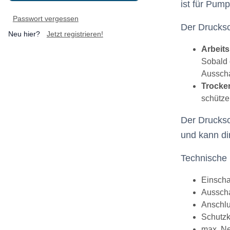
ist für Pum
Passwort vergessen
Der Drucksc
Neu hier?
Jetzt registrieren!
Arbeit
Sobald 
Ausscha
Trocke
schütze
Der Drucksch
und kann di
Technische 
Einschal
Ausscha
Anschlu
Schutzk
max. Ne