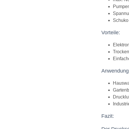
Pumpen
Spannu
Schuko 
Vorteile:
Elektro
Trocken
Einfach
Anwendungs
Hauswa
Garten
Drucklu
Industr
Fazit: