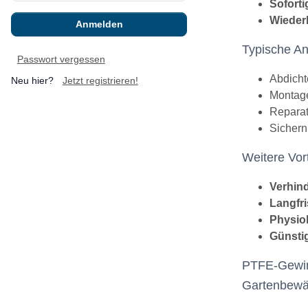
Soforti
Wieder
Anmelden
Typische A
Passwort vergessen
Abdicht
Neu hier?
Jetzt registrieren!
Montag
Reparat
Sichern
Weitere Vort
Verhind
Langfri
Physio
Günstig
PTFE-Gewin
Gartenbewä