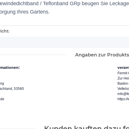
windedichtband / Teflonband GRp beugen Sie Leckagen v
rgung Ihres Gartens.
enschaft
icht:
Angaben zur Produkts
ormationen:
veran
Fermit
Zur He
erg
Baden-
tschland, 53560
Vettel
info@fe
.de
https:/
Kunden kauften dazu fo