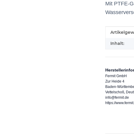
Mit PTFE-Ge
Wasserverso
Produkteig
Wert
Artikelgew
Inhalt:
Herstellerinf
Fermit GmbH
Zur Heide 4
Baden-Württemb
Vettelschoß, Deu
info@fermit.de
https://www.fermit