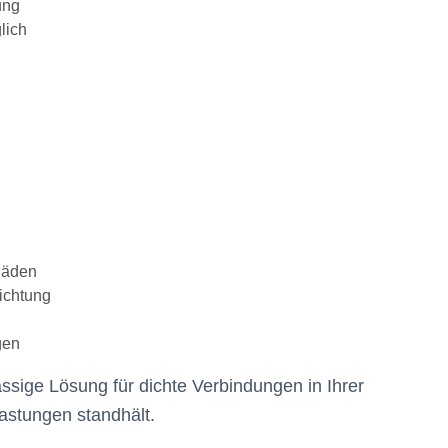
ung
lich
häden
ichtung
gen
ssige Lösung für dichte Verbindungen in Ihrer
astungen standhält.