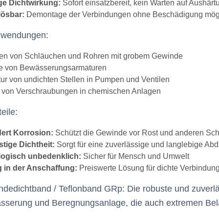
ge Dichtwirkung:
Sofort einsatzbereit,
kein Warten auf Aushärt
lösbar:
Demontage der Verbindungen ohne Beschädigung mög
nwendungen:
en von Schläuchen und Rohren mit grobem Gewinde
e von Bewässerungsarmaturen
ur von undichten Stellen in Pumpen und Ventilen
 von Verschraubungen in chemischen Anlagen
eile:
ert Korrosion:
Schützt die Gewinde vor Rost und anderen Sc
stige Dichtheit:
Sorgt für eine zuverlässige und langlebige Abd
logisch unbedenklich:
Sicher für Mensch und Umwelt
 in der Anschaffung:
Preiswerte Lösung für dichte Verbindun
dedichtband / Teflonband GRp:
Die robuste und zuverlä
sserung und Beregnungsanlage,
die auch extremen Bel