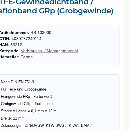
TFE-Gewindedichtband /
eflonband GRp (Grobgewinde)
Artikelnummer:
RS-103000
GTIN:
4030777240114
HAN:
33212
Kategorie:
Verbrauchs- / Montagematerial
Hersteller:
Fermit
• Nach DIN EN 751-3
• Für Fein- und Grobgewinde
• Feingewinde FRp - Farbe weiß
• Grobgewinde GRp - Farbe gelb
• Stärke x Länge = 0,1 mm x 12 m
• Breite: 12 mm
• Zulassungen: DIN/DVGW, KTW-BWGL, KIWA, BAM /