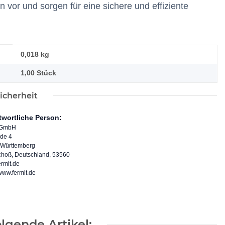
or und sorgen für eine sichere und effiziente
0,018
kg
1,00 Stück
icherheit
twortliche Person:
 GmbH
ide 4
Württemberg
schoß, Deutschland, 53560
rmit.de
/www.fermit.de
lgende Artikel: