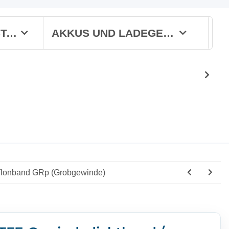
WERKSTATT
AKKUS UND LADEGERÄTE
flonband GRp (Grobgewinde)