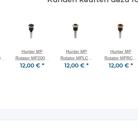
Hunter MP
Hunter MP
Hunter MP
0-
Rotator MP2000-
Rotator MPLCS-
Rotator MPRCS-
üse
90 Rotationsdüse
12,00 €
*
515 Streifendüse
12,00 €
*
515 Streifendüse
12,00 €
*
,5
90°-210° 4,0-6,4
links Elfenbein
rechts Kupfer
m Schwarz
un
ationen
Gesetzliche Informationen