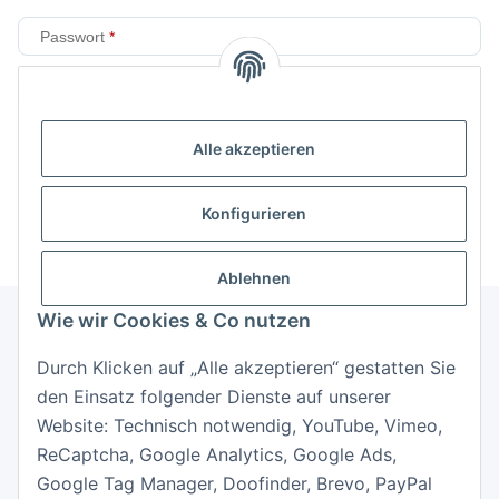
Passwort
Anmelden
Alle akzeptieren
Passwort vergessen
Neu hier?
Jetzt registrieren!
Konfigurieren
Ablehnen
Wie wir Cookies & Co nutzen
Durch Klicken auf „Alle akzeptieren“ gestatten Sie
Informationen
den Einsatz folgender Dienste auf unserer
Website: Technisch notwendig, YouTube, Vimeo,
Gesetzliche Informationen
ReCaptcha, Google Analytics, Google Ads,
Google Tag Manager, Doofinder, Brevo, PayPal