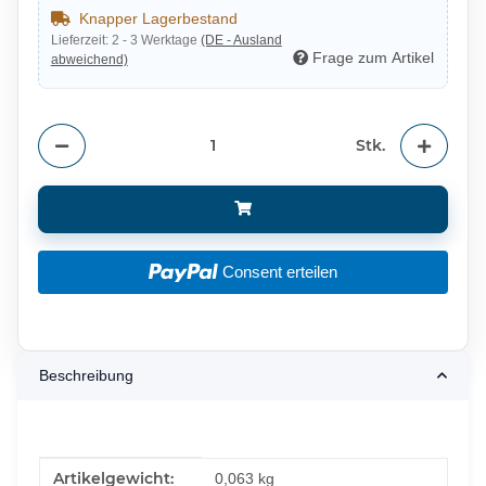
Knapper Lagerbestand
Lieferzeit:
2 - 3 Werktage
(DE - Ausland
Frage zum Artikel
abweichend)
Stk.
Consent erteilen
Beschreibung
Produkteigenschaft
Wert
Artikelgewicht:
0,063
kg