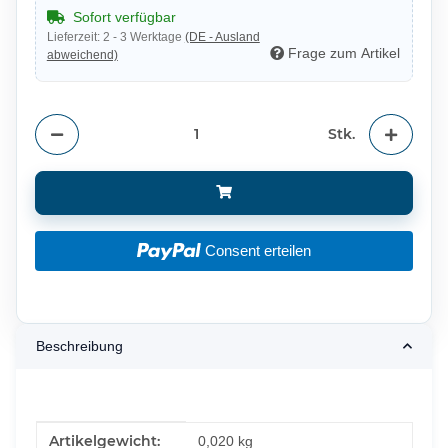
Sofort verfügbar
Lieferzeit:
2 - 3 Werktage
(DE - Ausland
Frage zum Artikel
abweichend)
Stk.
Consent erteilen
Beschreibung
Produkteigenschaft
Wert
Artikelgewicht:
0,020
kg