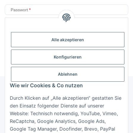
Passwort
Anmelden
Alle akzeptieren
Passwort vergessen
Neu hier?
Jetzt registrieren!
Konfigurieren
Ablehnen
Wie wir Cookies & Co nutzen
Durch Klicken auf „Alle akzeptieren“ gestatten Sie
Informationen
den Einsatz folgender Dienste auf unserer
Website: Technisch notwendig, YouTube, Vimeo,
Gesetzliche Informationen
ReCaptcha, Google Analytics, Google Ads,
Google Tag Manager, Doofinder, Brevo, PayPal