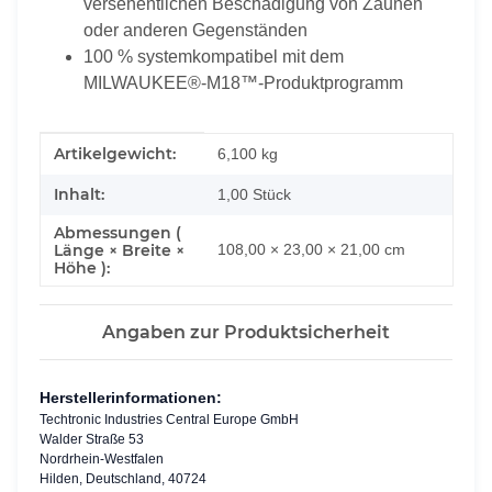
versehentlichen Beschädigung von Zäunen
oder anderen Gegenständen
100 % systemkompatibel mit dem
MILWAUKEE®-M18™-Produktprogramm
Produkteigenschaft
Wert
Artikelgewicht:
6,100
kg
Inhalt:
1,00 Stück
Abmessungen (
Länge × Breite ×
108,00 × 23,00 × 21,00 cm
Höhe ):
Angaben zur Produktsicherheit
Herstellerinformationen:
Techtronic Industries Central Europe GmbH
Walder Straße 53
Nordrhein-Westfalen
Hilden, Deutschland, 40724