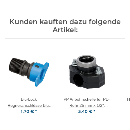
Kunden kauften dazu folgende
Artikel:
Blu-Lock
PP Anbohrschelle für PE-
H
Regneranschlüsse Blu-
Rohr 25 mm x 1/2"
1,70 €
*
3,40 €
*
Lock Kupplung gerade ø
Innengewinde (IG) 2
Rot
15 mm BL x 1/2" AG
Schrauben VA-Ring