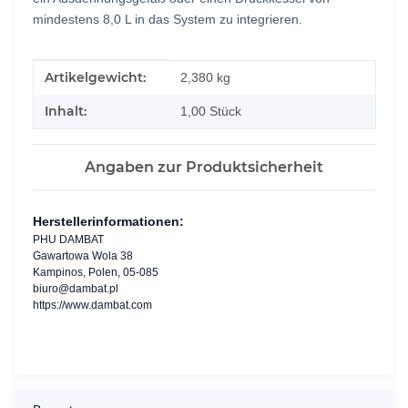
mindestens 8,0 L in das System zu integrieren.
Produkteigenschaft
Wert
Artikelgewicht:
2,380
kg
Inhalt:
1,00 Stück
Angaben zur Produktsicherheit
Herstellerinformationen:
PHU DAMBAT
Gawartowa Wola 38
Kampinos, Polen, 05-085
biuro@dambat.pl
https://www.dambat.com