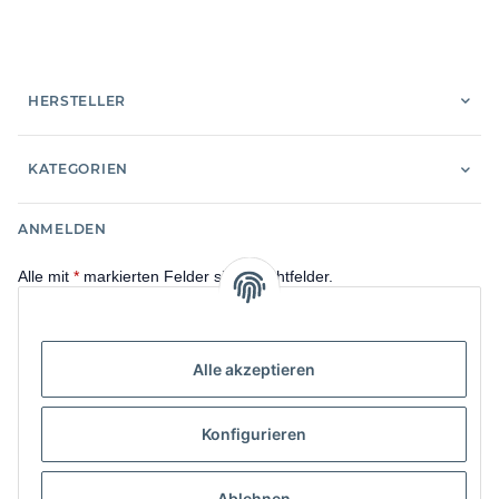
DVGW
HERSTELLER
KATEGORIEN
ANMELDEN
Alle mit
*
markierten Felder sind Pflichtfelder.
E-Mail-Adresse
Alle akzeptieren
Passwort
Konfigurieren
Anmelden
Passwort vergessen
Ablehnen