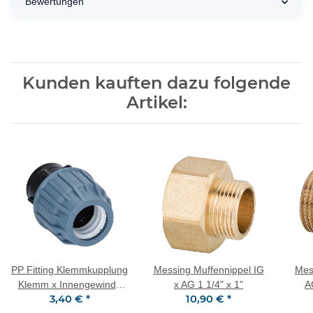
Bewertungen
Kunden kauften dazu folgende
Artikel:
PP Fitting Klemmkupplung
Messing Muffennippel IG
Mes
Klemm x Innengewinde
x AG 1 1/4" x 1"
A
3,40 €
*
10,90 €
*
(IG) 25 mm x 1" PN16