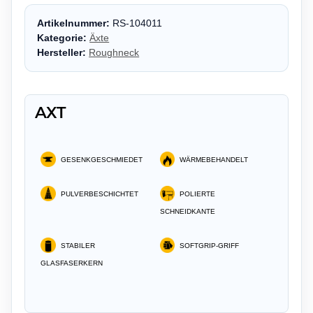
Artikelnummer:
RS-104011
Kategorie:
Äxte
Hersteller:
Roughneck
AXT
GESENKGESCHMIEDET
WÄRMEBEHANDELT
PULVERBESCHICHTET
POLIERTE
SCHNEIDKANTE
STABILER
SOFTGRIP-GRIFF
GLASFASERKERN