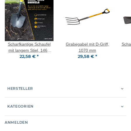
Scharfkantige Schaufel
Grabegabel mit D-Griff,
Schau
mit langem Stiel, 1460
1070 mm
22,58 €
*
29,58 €
*
mm
HERSTELLER
KATEGORIEN
ANMELDEN