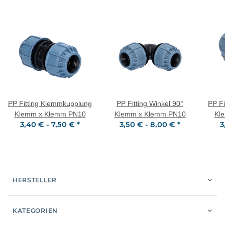
PP Fitting Klemmkupplung
PP Fitting Winkel 90°
PP F
Klemm x Klemm PN10
Klemm x Klemm PN10
Kl
3,40 € -
7,50 €
*
3,50 € -
8,00 €
*
3
DVG
HERSTELLER
KATEGORIEN