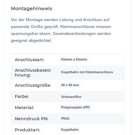
Montagehinweis
Vor der Montage werden Leitung und Anschluss auf
passende Größe geprüft. Klemmanschlüsse müssen
spannungsfrei sitzen, Gewindeverbindungen werden
geeignet abgedichtet.
Produkteigenschaft
Wert
Anschlussart:
Klemm x Klemm
Anschlussbezeic
Kugelhahn mit Klemmanschluss
hnung:
Anschlussgröße:
40 x 40 mm
Farbe:
Schwarz/Rot
Material:
Polypropylen (PP)
Nenndruck PN:
PN10
Produktart:
Kugelhahn