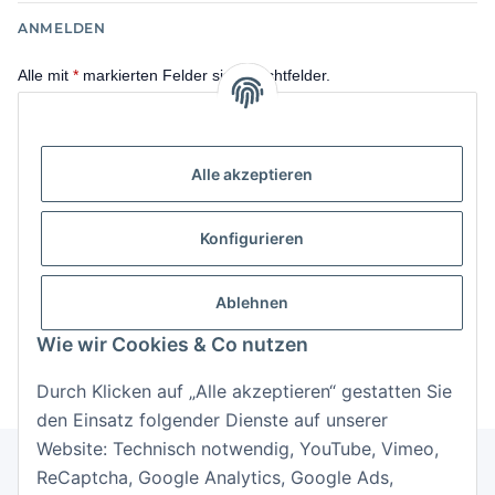
ANMELDEN
Alle mit
*
markierten Felder sind Pflichtfelder.
E-Mail-Adresse
Alle akzeptieren
Passwort
Anmelden
Konfigurieren
Passwort vergessen
Ablehnen
Neu hier?
Jetzt registrieren!
Wie wir Cookies & Co nutzen
Durch Klicken auf „Alle akzeptieren“ gestatten Sie
den Einsatz folgender Dienste auf unserer
Website: Technisch notwendig, YouTube, Vimeo,
ReCaptcha, Google Analytics, Google Ads,