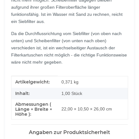
nicht mehr möglich. Scheibenfilter dagegen bleiben
aufgrund ihrer großen Filteroberfläche länger
funktionsfähig. Ist im Wasser mit Sand zu rechnen, reicht
ein Siebfilter aus.
Da die Durchflussrichtung vom Siebfilter (von oben nach
unten) und Scheibenfilter (von unten nach oben)
verschieden ist, ist ein wechselseitiger Austausch der
Filterkartuschen nicht möglich - die richtige Funktionsweise
wäre nicht mehr gegeben.
Produkteigenschaft
Wert
Artikelgewicht:
0,371
kg
Inhalt:
1,00 Stück
Abmessungen (
Länge × Breite ×
22,00 × 10,50 × 26,00 cm
Höhe ):
Angaben zur Produktsicherheit