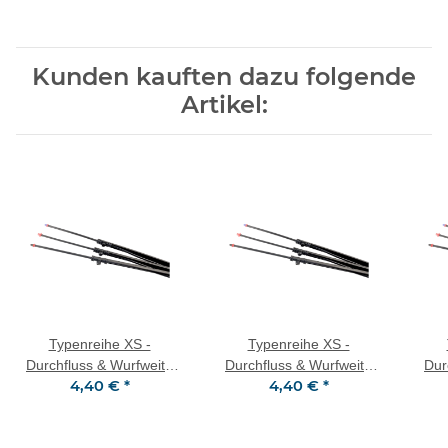
Kunden kauften dazu folgende
Artikel:
Typenreihe XS -
Typenreihe XS -
Durchfluss & Wurfweite
Durchfluss & Wurfweite
Dur
4,40 €
*
4,40 €
*
einstellbar Jet Spike 90°
einstellbar Jet Spike 180°
einst
Mikro Regner auf
Mikro Regner auf
Erdspieß
Erdspieß