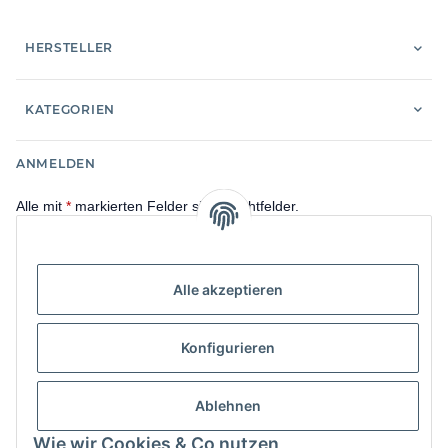
HERSTELLER
KATEGORIEN
ANMELDEN
Alle mit
*
markierten Felder sind Pflichtfelder.
E-Mail-Adresse
Alle akzeptieren
Passwort
Konfigurieren
Anmelden
Passwort vergessen
Ablehnen
Neu hier?
Jetzt registrieren!
Wie wir Cookies & Co nutzen