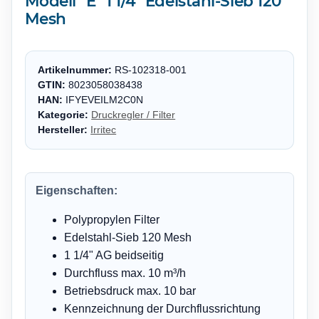
Modell "E" 1 1/4" Edelstahl-Sieb 120
Mesh
Artikelnummer:
RS-102318-001
GTIN:
8023058038438
HAN:
IFYEVEILM2C0N
Kategorie:
Druckregler / Filter
Hersteller:
Irritec
Eigenschaften:
Polypropylen Filter
Edelstahl-Sieb 120 Mesh
1 1/4" AG beidseitig
Durchfluss max. 10 m³/h
Betriebsdruck max. 10 bar
Kennzeichnung der Durchflussrichtung