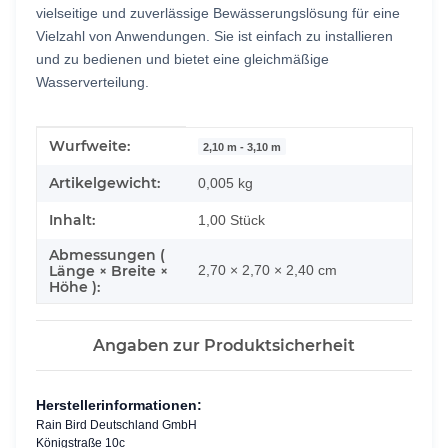
vielseitige und zuverlässige Bewässerungslösung für eine
Vielzahl von Anwendungen. Sie ist einfach zu installieren
und zu bedienen und bietet eine gleichmäßige
Wasserverteilung.
Produkteigenschaft
Wert
Wurfweite:
2,10 m - 3,10 m
Artikelgewicht:
0,005
kg
Inhalt:
1,00 Stück
Abmessungen (
Länge × Breite ×
2,70 × 2,70 × 2,40 cm
Höhe ):
Angaben zur Produktsicherheit
Herstellerinformationen:
Rain Bird Deutschland GmbH
Königstraße 10c