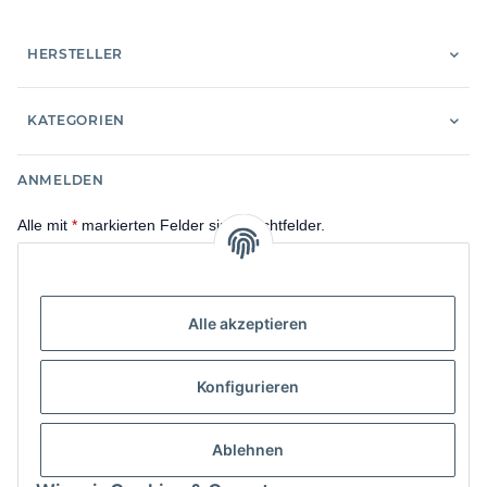
HERSTELLER
KATEGORIEN
ANMELDEN
Alle mit
*
markierten Felder sind Pflichtfelder.
E-Mail-Adresse
Alle akzeptieren
Passwort
Anmelden
Konfigurieren
Passwort vergessen
Ablehnen
Neu hier?
Jetzt registrieren!