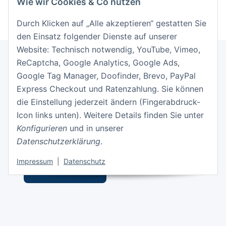
Wie wir Cookies & Co nutzen
Durch Klicken auf „Alle akzeptieren“ gestatten Sie
den Einsatz folgender Dienste auf unserer
Website: Technisch notwendig, YouTube, Vimeo,
ReCaptcha, Google Analytics, Google Ads,
Google Tag Manager, Doofinder, Brevo, PayPal
Informationen
Express Checkout und Ratenzahlung. Sie können
die Einstellung jederzeit ändern (Fingerabdruck-
Gesetzliche Informationen
Icon links unten). Weitere Details finden Sie unter
Konfigurieren
und in unserer
Datenschutzerklärung
.
Impressum
|
Datenschutz
Vertrag widerrufen
* Alle Preise inkl. gesetzlicher USt., zzgl.
Versand