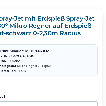
pray-Jet mit Erdspieß Spray-Jet
80° Mikro Regner auf Erdspieß
ot-schwarz 0-2,30m Radius
Artikelnummer:
RS-102606-002
GTIN:
8032937431345
HAN:
200382
Kategorie:
Mikro Regner / Tropfer
Hersteller:
TECO
dell