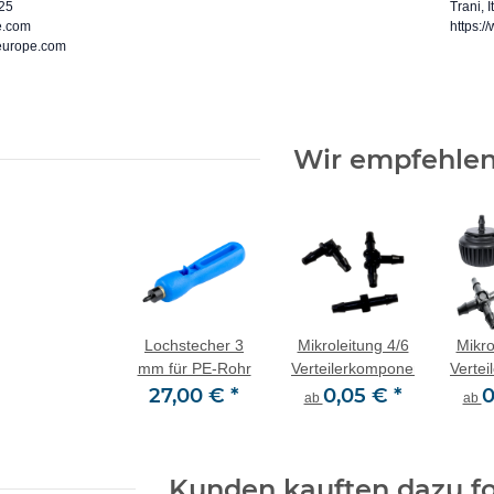
125
Trani, 
e.com
https://
-europe.com
Wir empfehlen
Lochstecher 3
Mikroleitung 4/6
Mikro
mm für PE-Rohr
Verteilerkomponenten
Verte
27,00 €
*
0,05 €
*
0
ab
ab
Kunden kauften dazu fo