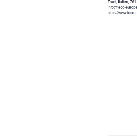
Trani, Italien, 76
info@teco-europ
https://www.teco