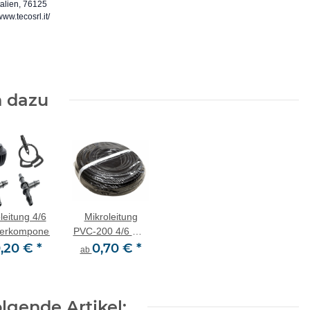
Italien, 76125
www.tecosrl.it/
 dazu
leitung 4/6
Mikroleitung
ilerkomponenten
PVC-200 4/6 mm
,20 €
*
mit semiflexibler
0,70 €
*
ab
PVC Mischung
lgende Artikel: