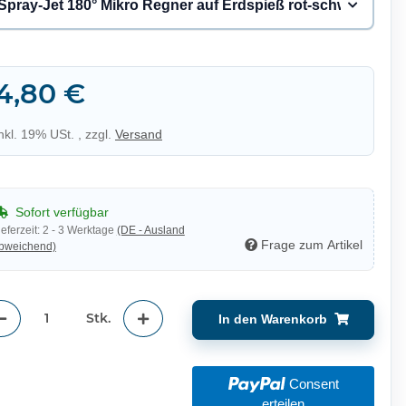
Spray-Jet 180° Mikro Regner auf Erdspieß rot-schwarz 0-2
4,80 €
inkl. 19% USt. , zzgl.
Versand
Sofort verfügbar
ieferzeit:
2 - 3 Werktage
(DE - Ausland
Frage zum Artikel
bweichend)
Stk.
In den Warenkorb
Consent
erteilen