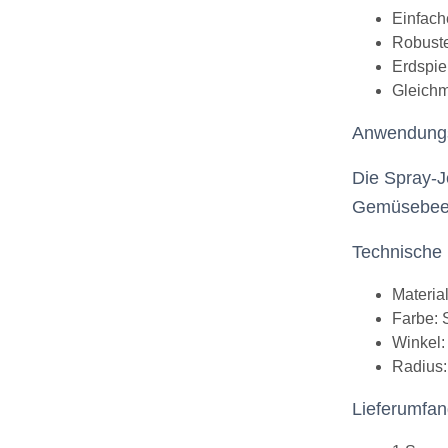
Einfach
Robuste
Erdspie
Gleichm
Anwendung
Die Spray-J
Gemüsebeet
Technische
Material
Farbe: 
Winkel:
Radius:
Lieferumfa