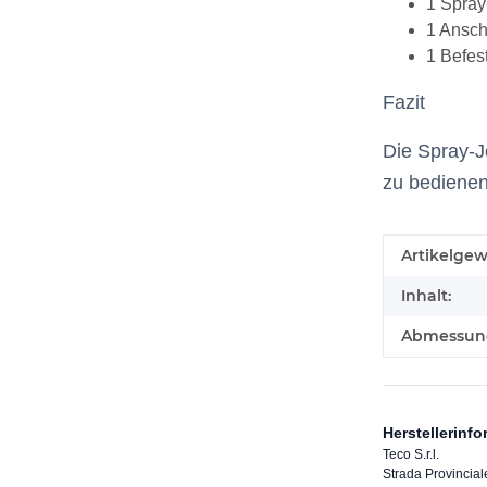
1 Spray
1 Ansch
1 Befes
Fazit
Die Spray-J
zu bedienen
Produkteig
Wert
Artikelgew
Inhalt:
Abmessunge
Herstellerinf
Teco S.r.l.
Strada Provincia