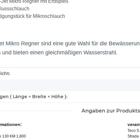
-Jet Mikro Regner mit Erdspieß
lussschlauch
tigungstück für Mikroschlauch
et Mikro Regner sind eine gute Wahl für die Bewässerung 
 und bieten einen gleichmäßigen Wasserstrahl.
enschaft
icht:
n ( Länge × Breite × Höhe ):
Angaben zur Produkts
ormationen:
veran
Teco S.r
le 130 KM 1,800
Strada