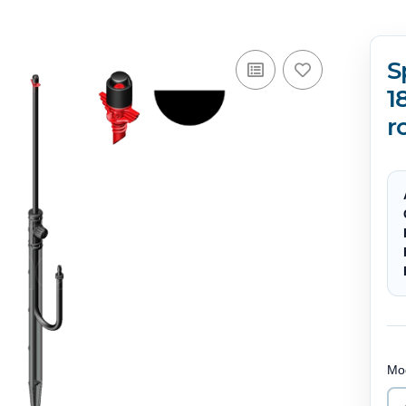
S
1
r
Mo